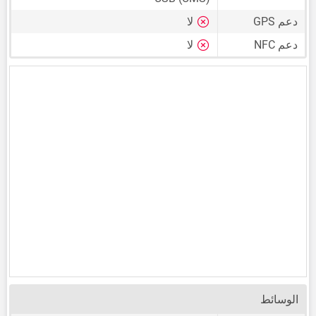
دعم GPS
لا
دعم NFC
لا
الوسائط