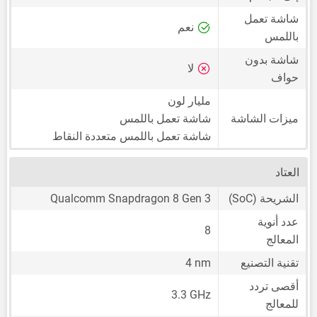
شاشة تعمل
نعم
باللمس
شاشة بدون
لا
حواف
مليار لون
ميزات الشاشة
شاشة تعمل باللمس
شاشة تعمل باللمس متعددة النقاط
العتاد
الشريحة (SoC)
Qualcomm Snapdragon 8 Gen 3
عدد أنوية
8
المعالج
تقنية التصنيع
4 nm
أقصى تردد
3.3 GHz
للمعالج