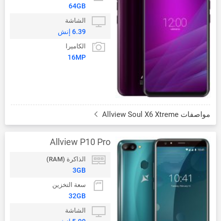
64GB
الشاشة
6.39 إنش
الكاميرا
16MP
مواصفات Allview Soul X6 Xtreme
Allview P10 Pro
الذاكرة (RAM)
3GB
سعة التخزين
32GB
الشاشة