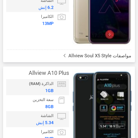
الشاشة
6.2 إنش
الكاميرا
13MP
مواصفات Allview Soul X5 Style
Allview A10 Plus
الذاكرة (RAM)
1GB
سعة التخزين
8GB
الشاشة
5.34 إنش
الكاميرا