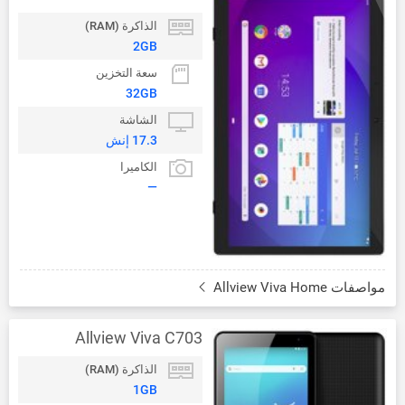
الذاكرة (RAM)
2GB
سعة التخزين
32GB
الشاشة
17.3 إنش
الكاميرا
—
مواصفات Allview Viva Home
Allview Viva C703
الذاكرة (RAM)
1GB