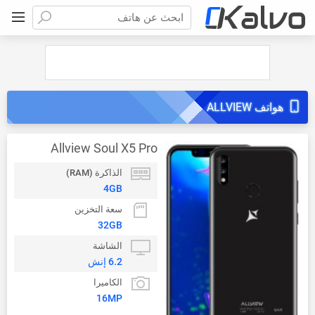
ابحث عن هاتف
هواتف ALLVIEW
Allview Soul X5 Pro
الذاكرة (RAM)
4GB
سعة التخزين
32GB
الشاشة
6.2 إنش
الكاميرا
16MP