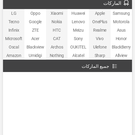
الماركات
LG
Oppo
Xiaomi
Huawei
Apple
Samsung
Tecno
Google
Nokia
Lenovo
OnePlus
Motorola
Infinix
ZTE
HTC
Meizu
Realme
Asus
Microsoft
Acer
CAT
Sony
Vivo
Honor
Oscal
Blackview
Archos
OUKITEL
Ulefone
BlackBerry
Amazon
Umidigi
Nothing
Alcatel
Sharp
Allview
جميع الماركات