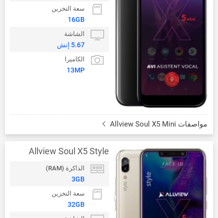
سعة التخزين
16GB
الشاشة
5.67 إنش
الكاميرا
13MP
مواصفات Allview Soul X5 Mini
Allview Soul X5 Style
الذاكرة (RAM)
3GB
سعة التخزين
32GB