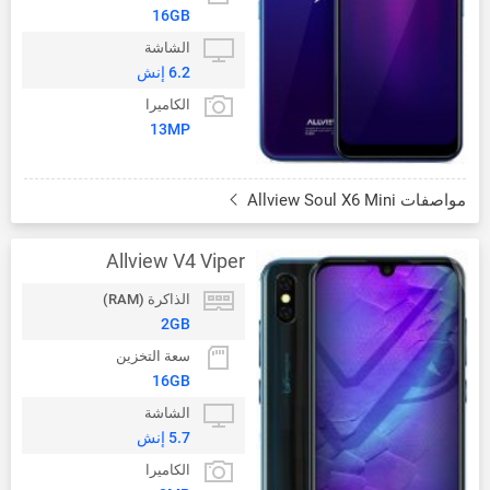
16GB
الشاشة
6.2 إنش
الكاميرا
13MP
مواصفات Allview Soul X6 Mini
Allview V4 Viper
الذاكرة (RAM)
2GB
سعة التخزين
16GB
الشاشة
5.7 إنش
الكاميرا