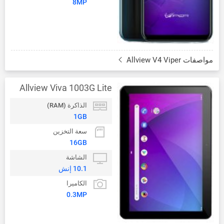
8MP
مواصفات Allview V4 Viper
Allview Viva 1003G Lite
الذاكرة (RAM)
1GB
سعة التخزين
16GB
الشاشة
10.1 إنش
الكاميرا
0.3MP