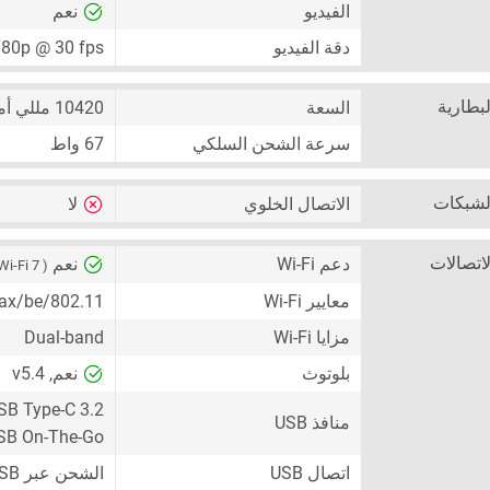
الفيديو
نعم
دقة الفيديو
80p @ 30 fps
لبطارية
السعة
10420 مللي أمبير
سرعة الشحن السلكي
67 واط
لشبكات
الاتصال الخلوي
لا
لاتصالات
دعم Wi-Fi
نعم
( Wi-Fi 7 )
معايير Wi-Fi
802.11/a/b/g/n/ac/ax/be
مزايا Wi-Fi
Dual-band
بلوتوث
نعم, v5.4
SB Type-C 3.2
منافذ USB
SB On-The-Go
اتصال USB
الشحن عبر USB ، جهاز تخزين جماعي USB (UMS)