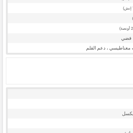
، فضي
غناطيسي ، دعم القلم