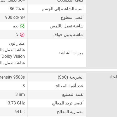
كثافة البكسلات
304 بكسل لكل إنش
نسبة الشاشة إلى الجسم
≈ 86.2%
أقصى سطوع
900 cd/m²
شاشة تعمل باللمس
نعم
شاشة بدون حواف
لا
مليار لون
شاشة تعمل با
ميزات الشاشة
Dolby Vision
شاشة تعمل بال
لعتاد
الشريحة (SoC)
ensity 9500s
عدد أنوية المعالج
8
تقنية التصنيع
3 nm
أقصى تردد للمعالج
3.73 GHz
معمارية المعالج
64-bit