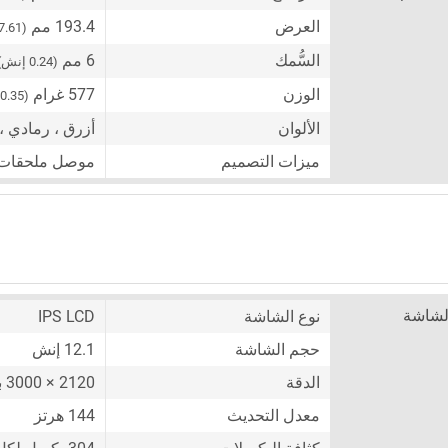
العرض
193.4 مم
(7.61 إنش)
السُّمك
6 مم
(0.24 إنش)
الوزن
577 غرام
(20.35 أونصة)
الألوان
أزرق ، رمادي 
ميزات التصميم
موصل ملحقات م
لشاشة
نوع الشاشة
IPS LCD
حجم الشاشة
12.1 إنش
الدقة
2120 × 3000 بكسل
معدل التحديث
144 هرتز