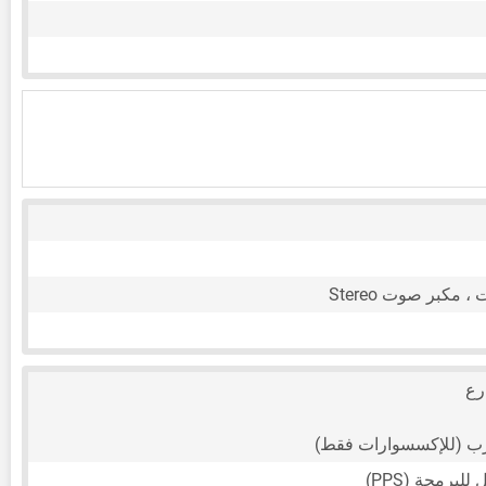
رع
ب (للإكسسوارات فقط)
لبرمجة (PPS)