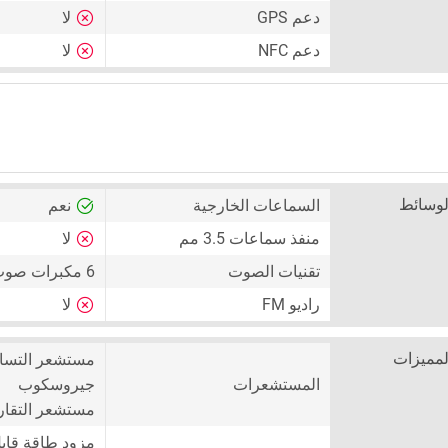
دعم GPS
لا
دعم NFC
لا
لوسائط
السماعات الخارجية
نعم
منفذ سماعات 3.5 مم
لا
تقنيات الصوت
6 مكبرات صوت ، مكبر صوت Stereo
راديو FM
لا
لمميزات
مستشعر التسا
المستشعرات
جيروسكوب
مستشعر التقار
مزود طاقة قابل ل