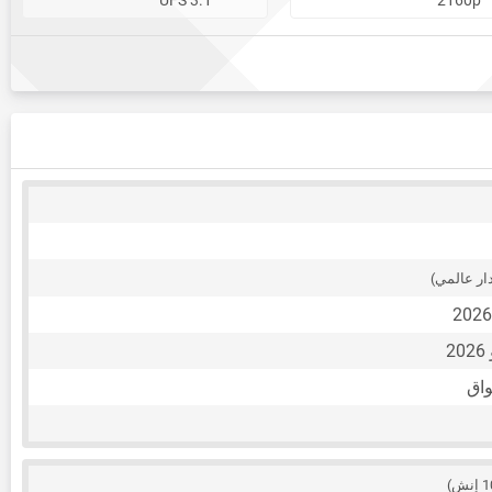
ار عالمي)
واق