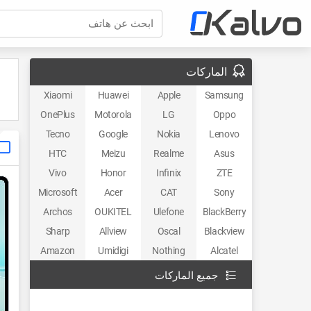
ابحث عن هاتف
الماركات
Xiaomi
Huawei
Apple
Samsung
OnePlus
Motorola
LG
Oppo
Tecno
Google
Nokia
Lenovo
HTC
Meizu
Realme
Asus
Vivo
Honor
Infinix
ZTE
Microsoft
Acer
CAT
Sony
Archos
OUKITEL
Ulefone
BlackBerry
Sharp
Allview
Oscal
Blackview
Amazon
Umidigi
Nothing
Alcatel
جميع الماركات