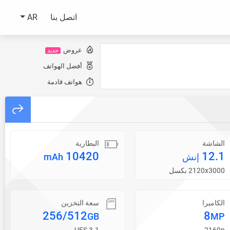
اتصل بنا
AR
عروض
جديد
أفضل الهواتف
هواتف قادمة
الشاشة
البطارية
10420
12.1
إنش
mAh
2120x3000 بكسل
الكاميرا
سعة التخزين
256/512
8
GB
MP
UFS 3.1
2160p