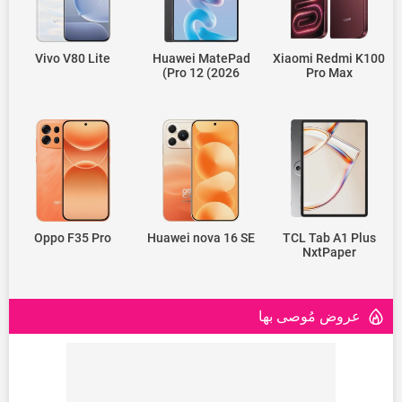
Vivo V80 Lite
Huawei MatePad
Xiaomi Redmi K100
Pro 12 (2026)
Pro Max
Oppo F35 Pro
Huawei nova 16 SE
TCL Tab A1 Plus
NxtPaper
عروض مُوصى بها