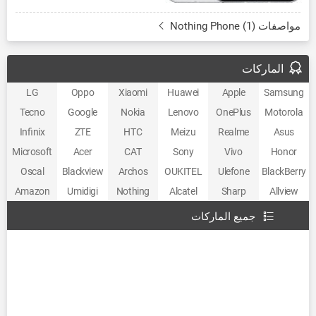
مواصفات Nothing Phone (1)
الماركات
LG
Oppo
Xiaomi
Huawei
Apple
Samsung
Tecno
Google
Nokia
Lenovo
OnePlus
Motorola
Infinix
ZTE
HTC
Meizu
Realme
Asus
Microsoft
Acer
CAT
Sony
Vivo
Honor
Oscal
Blackview
Archos
OUKITEL
Ulefone
BlackBerry
Amazon
Umidigi
Nothing
Alcatel
Sharp
Allview
جميع الماركات