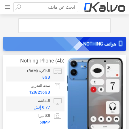
ابحث عن هاتف
هواتف NOTHING
Nothing Phone (4b)
الذاكرة (RAM)
8GB
سعة التخزين
128/256GB
الشاشة
6.77 إنش
الكاميرا
50MP