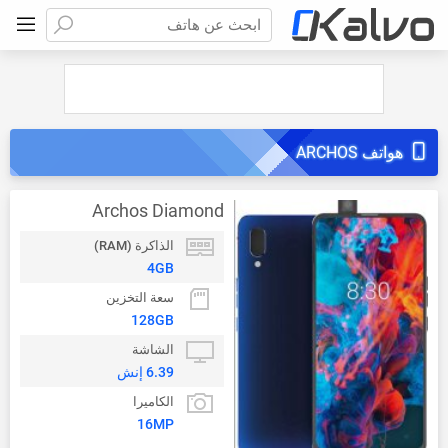
ابحث عن هاتف
هواتف ARCHOS
Archos Diamond
الذاكرة (RAM)
4GB
سعة التخزين
128GB
الشاشة
6.39 إنش
الكاميرا
16MP