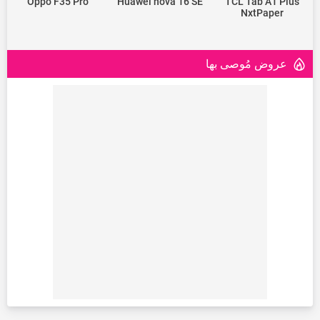
Oppo F35 Pro
Huawei nova 16 SE
TCL Tab A1 Plus
NxtPaper
عروض مُوصى بها