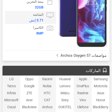
سعة التخزين
32GB
الشاشة
5.71 إنش
الكاميرا
8MP
مواصفات Archos Oxygen 57
الماركات
LG
Oppo
Xiaomi
Huawei
Apple
Samsung
Tecno
Google
Nokia
Lenovo
OnePlus
Motorola
Infinix
ZTE
HTC
Meizu
Realme
Asus
Microsoft
Acer
CAT
Sony
Vivo
Honor
Oscal
Blackview
Archos
OUKITEL
Ulefone
BlackBerry