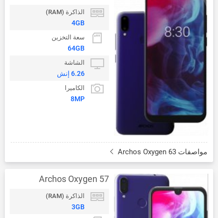
الذاكرة (RAM)
4GB
سعة التخزين
64GB
الشاشة
6.26 إنش
الكاميرا
8MP
مواصفات Archos Oxygen 63
Archos Oxygen 57
الذاكرة (RAM)
3GB