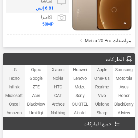
الشاشة
6.81 إنش
الكاميرا
50MP
مواصفات Meizu 20 Pro
الماركات
LG
Oppo
Xiaomi
Huawei
Apple
Samsung
Tecno
Google
Nokia
Lenovo
OnePlus
Motorola
Infinix
ZTE
HTC
Meizu
Realme
Asus
Microsoft
Acer
CAT
Sony
Vivo
Honor
Oscal
Blackview
Archos
OUKITEL
Ulefone
BlackBerry
Amazon
Umidigi
Nothing
Alcatel
Sharp
Allview
جميع الماركات