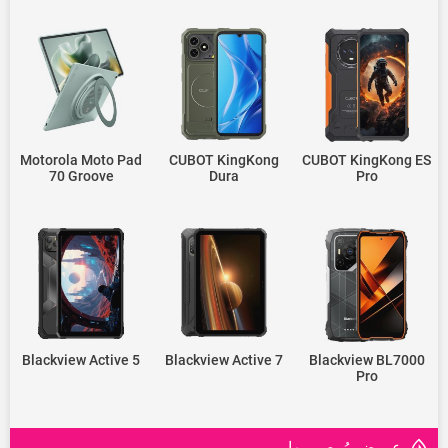
Motorola Moto Pad
CUBOT KingKong
CUBOT KingKong ES
70 Groove
Dura
Pro
Blackview Active 5
Blackview Active 7
Blackview BL7000
Pro
عروض مُوصى بها