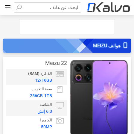
ابحث عن هاتف
هواتف MEIZU
Meizu 22
الذاكرة (RAM)
12/16GB
سعة التخزين
256GB-1TB
الشاشة
6.3 إنش
الكاميرا
50MP