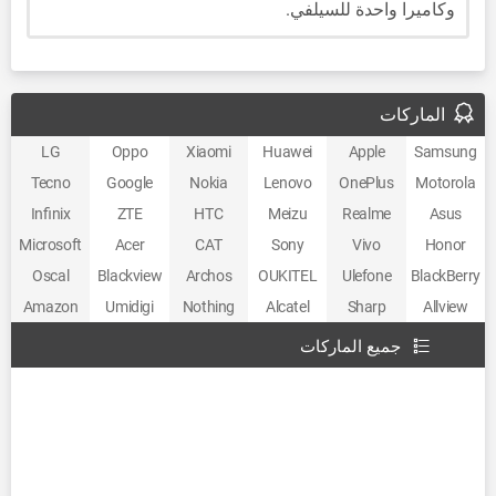
وكاميرا واحدة للسيلفي.
الماركات
LG
Oppo
Xiaomi
Huawei
Apple
Samsung
Tecno
Google
Nokia
Lenovo
OnePlus
Motorola
Infinix
ZTE
HTC
Meizu
Realme
Asus
Microsoft
Acer
CAT
Sony
Vivo
Honor
Oscal
Blackview
Archos
OUKITEL
Ulefone
BlackBerry
Amazon
Umidigi
Nothing
Alcatel
Sharp
Allview
جميع الماركات