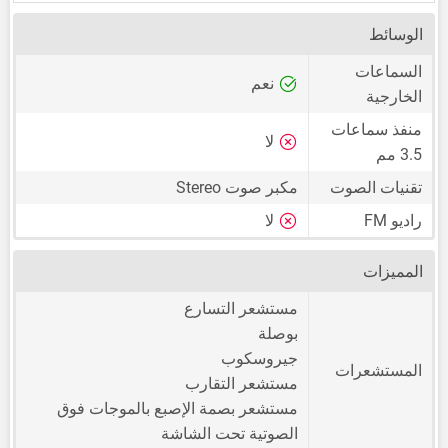
الوسائط
السماعات
نعم
الخارجية
منفذ سماعات
لا
3.5 مم
تقنيات الصوت
مكبر صوت Stereo
راديو FM
لا
المميزات
مستشعر التسارع
بوصلة
جيروسكوب
المستشعرات
مستشعر التقارب
مستشعر بصمة الإصبع بالموجات فوق
الصوتية تحت الشاشة