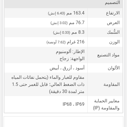
التصميم
الارتفاع
163.4 مم
(6.43 إنش)
العرض
76.7 مم
(3.02 إنش)
السُّمك
8.3 مم
(0.33 إنش)
الوزن
216 غرام
(7.62 أونصة)
الإطار: ألومنيوم
مواد التصنيع
الواجهة: زجاج
الألوان
أسود ، أزرق ، أبيض
مقاوم للغبار والماء (يتحمل نفاثات المياه
المقاومة
ذات الضغط العالي؛ قابل للغمر حتى 1.5
متر لمدة 30 دقيقة)
معايير الحماية
IP68 ، IP69
والمقاومة (IP)