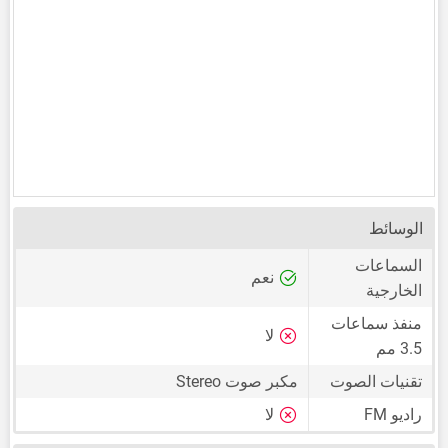
الوسائط
السماعات
نعم
الخارجية
منفذ سماعات
لا
3.5 مم
تقنيات الصوت
مكبر صوت Stereo
راديو FM
لا