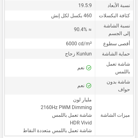
نسبة الأبعاد
19.5:9
كثافة البكسلات
460 بكسل لكل إنش
نسبة الشاشة
≈ 90.4%
إلى الجسم
أقصى سطوع
6000 cd/m²
حماية الشاشة
Kunlun زجاج
شاشة تعمل
نعم
باللمس
شاشة بدون
نعم
حواف
مليار لون
2160Hz PWM Dimming
ميزات الشاشة
شاشة تعمل باللمس
HDR Vivid
شاشة تعمل باللمس متعددة النقاط