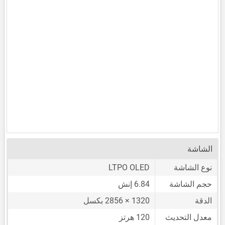
الشاشة
نوع الشاشة
LTPO OLED
حجم الشاشة
6.84 إنش
الدقة
1320 × 2856 بكسل
معدل التحديث
120 هرتز