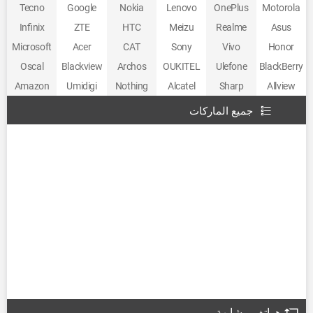
Tecno
Google
Nokia
Lenovo
OnePlus
Motorola
Infinix
ZTE
HTC
Meizu
Realme
Asus
Microsoft
Acer
CAT
Sony
Vivo
Honor
Oscal
Blackview
Archos
OUKITEL
Ulefone
BlackBerry
Amazon
Umidigi
Nothing
Alcatel
Sharp
Allview
جميع الماركات
هواتف مشابهة