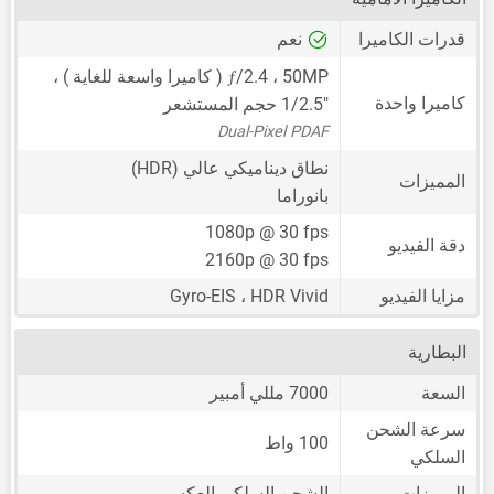
قدرات الكاميرا
نعم
ƒ
50MP
،
/2.4 ( كاميرا واسعة للغاية ) ،
كاميرا واحدة
1/2.5"
حجم المستشعر
Dual-Pixel PDAF
نطاق ديناميكي عالي (HDR)
المميزات
بانوراما
1080p @ 30 fps
دقة الفيديو
2160p @ 30 fps
مزايا الفيديو
Gyro-EIS ، HDR Vivid
البطارية
السعة
7000 مللي أمبير
سرعة الشحن
100 واط
السلكي
المميزات
الشحن السلكي العكسي