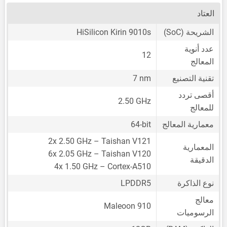
العتاد
الشريحة (SoC)
HiSilicon Kirin 9010s
عدد أنوية
12
المعالج
تقنية التصنيع
7 nm
أقصى تردد
2.50 GHz
للمعالج
معمارية المعالج
64-bit
2x 2.50 GHz – Taishan V121
المعمارية
6x 2.05 GHz – Taishan V120
الدقيقة
4x 1.50 GHz – Cortex-A510
نوع الذاكرة
LPDDR5
معالج
Maleoon 910
الرسوميات