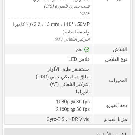
تثبيت بصري للصورة (OIS)
PDAF
ƒ
50MP
،
13 mm
/2.2 ،
، 118° ( كاميرا
واسعة للغاية )
التركيز التلقائي (AF)
الفلاش
نعم
نوع الفلاش
فلاش LED
مستشعر طيف الألوان
نطاق ديناميكي عالي (HDR)
المميزات
التركيز التلقائي (AF)
بانوراما
1080p @ 30 fps
دقة الفيديو
2160p @ 30 fps
مزايا الفيديو
Gyro-EIS ، HDR Vivid
الكاميرا الأمامية