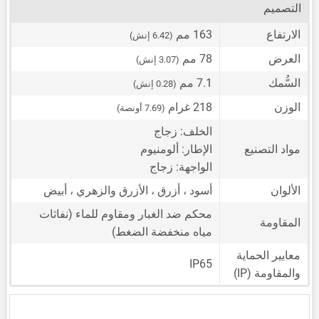
التصميم
الارتفاع
163 مم
(6.42 إنش)
العرض
78 مم
(3.07 إنش)
السُّمك
7.1 مم
(0.28 إنش)
الوزن
218 غرام
(7.69 أونصة)
الخلف: زجاج
مواد التصنيع
الإطار: ألومنيوم
الواجهة: زجاج
الألوان
أسود ، أزرق ، الأزرق والزهري ، أبيض
محكم ضد الغبار ومقاوم للماء (نفاثات
المقاومة
مياه منخفضة الضغط)
معايير الحماية
IP65
والمقاومة (IP)