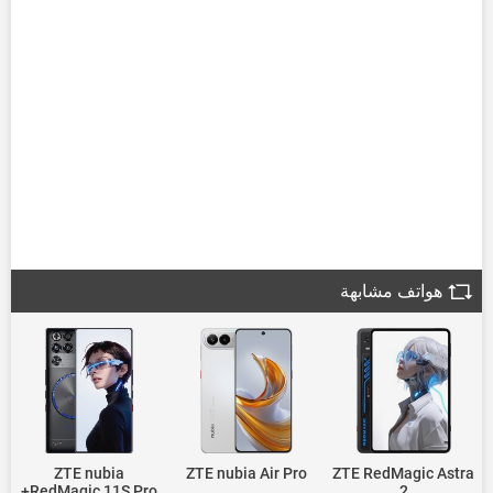
هواتف مشابهة
ZTE nubia
ZTE nubia Air Pro
ZTE RedMagic Astra
RedMagic 11S Pro+
2