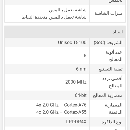
باللمس
شاشة تعمل باللمس
ميزات الشاشة
شاشة تعمل باللمس متعددة النقاط
العتاد
الشريحة (SoC)
Unisoc T8100
عدد أنوية
8
المعالج
تقنية التصنيع
6 nm
أقصى تردد
2000 MHz
للمعالج
معمارية المعالج
64-bit
المعمارية
4x 2.0 GHz – Cortex-A76
الدقيقة
4x 2.0 GHz – Cortex-A55
نوع الذاكرة
LPDDR4X