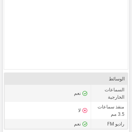
الوسائط
السماعات
نعم
الخارجية
منفذ سماعات
لا
3.5 مم
راديو FM
نعم