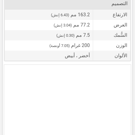
التصميم
الارتفاع
163.2 مم
(6.43 إنش)
العرض
77.2 مم
(3.04 إنش)
السُّمك
7.5 مم
(0.30 إنش)
الوزن
200 غرام
(7.05 أونصة)
الألوان
أخضر ، أبيض