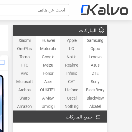
ابحث عن هاتف
الماركات
Xiaomi
Huawei
Apple
Samsung
OnePlus
Motorola
LG
Oppo
Tecno
Google
Nokia
Lenovo
HTC
Meizu
Realme
Asus
Vivo
Honor
Infinix
ZTE
Microsoft
Acer
CAT
Sony
Archos
OUKITEL
Ulefone
BlackBerry
Sharp
Allview
Oscal
Blackview
Amazon
Umidigi
Nothing
Alcatel
جميع الماركات