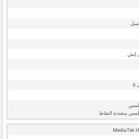
للمس
لمس متعددة النقاط
MediaTek He