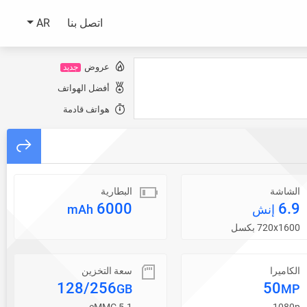
اتصل بنا
AR
عروض
جديد
أفضل الهواتف
هواتف قادمة
الشاشة
البطارية
6000
6.9
إنش
mAh
720x1600 بكسل
الكاميرا
سعة التخزين
128/256
50
GB
MP
eMMC 5.1
1080p