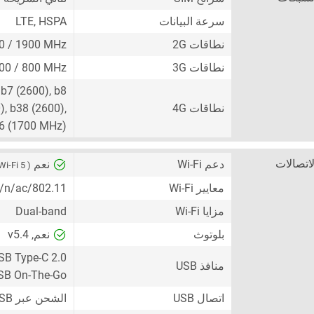
سرعة البيانات
LTE, HSPA
نطاقات 2G
00 / 1900 MHz
نطاقات 3G
100 / 800 MHz
 b7 (2600), b8
نطاقات 4G
), b38 (2600),
66 (1700 MHz)
لاتصالات
دعم Wi-Fi
نعم
( Wi-Fi 5 )
معايير Wi-Fi
802.11/a/b/g/n/ac
مزايا Wi-Fi
Dual-band
بلوتوث
نعم, v5.4
SB Type-C 2.0
منافذ USB
SB On-The-Go
اتصال USB
الشحن عبر USB ، جهاز تخزين جماعي USB (UMS)