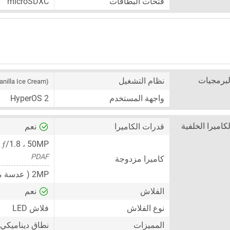
فتحات البطاقات
microSDXC
لبرمجيات
نظام التشغيل
anilla Ice Cream)
واجهة المستخدم
HyperOS 2
لكاميرا الخلفية
قدرات الكاميرا
نعم
ƒ
/1.8 ،
،
50MP
PDAF
كاميرا مزدوجة
2MP
( عدسة م
الفلاش
نعم
نوع الفلاش
فلاش LED
المميزات
نطاق ديناميكي عال