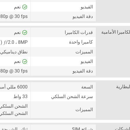
الفيديو
نعم
دقة الفيديو
80p @ 30 fps
لكاميرا الأمامية
قدرات الكاميرا
نعم
ƒ
كاميرا واحدة
8MP
،
/2.0 ( كاميرا واسعة ) ،
المميزات
نطاق ديناميكي عال
الفيديو
نعم
دقة الفيديو
80p @ 30 fps
لبطارية
السعة
6000 مللي أمبير
سرعة الشحن السلكي
33 واط
الشحن السلكي
المميزات
الشحن السلكي من 0٪ إلى 50٪ في 31 دقيقة (
لشبكات
شرائح SIM
ثنائي الشريحة
+ Nano-SIM)