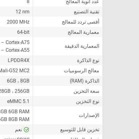
عدد أنوية المعالج
8
تقنية التصنيع
12 nm
أقصى تردد للمعالج
2000 MHz
معمارية المعالج
64-bit
 – Cortex-A75
المعمارية الدقيقة
 – Cortex-A55
نوع الذاكرة
LPDDR4X
معالج الرسوميات
ali-G52 MC2
الذاكرة (RAM)
6GB ، 8GB
سعة التخزين
28GB ، 256GB
نوع التخزين
eMMC 5.1
8GB 6GB RAM
الإصدارات
6GB 8GB RAM
تخزين قابل للتوسيع
نعم