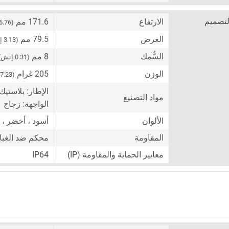
لتصميم
الارتفاع
171.6 مم
(6.76 إنش)
العرض
79.5 مم
(3.13 إنش)
السُّمك
8 مم
(0.31 إنش)
الوزن
205 غرام
(7.23 أونصة)
الإطار: بلاستيك
مواد التصنيع
الواجهة: زجاج
الألوان
أسود ، أخضر ،
المقاومة
محكم ضد الغبار
معايير الحماية والمقاومة (IP)
IP64