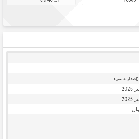
(إصدار عالمي)
واق