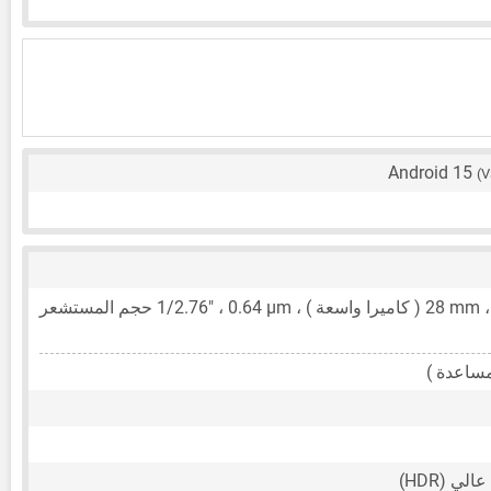
Android 15
(V
28 mm
( كاميرا واسعة ) ،
0.64 μm
،
1/2.76"
حجم المستشعر
ساعدة )
ي (HDR)