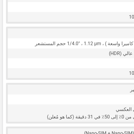
10
1.12 μm
،
1/4.0"
حجم المستشعر
ي (HDR)
10
 العكسي
كما هو مُعلن)
(Nano-SIM 