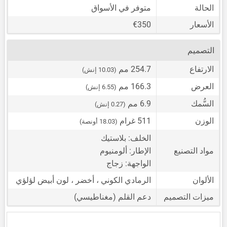
الحالة
متوفر في الأسواق
الأسعار
€350
التصميم
الارتفاع
254.7 مم
(10.03 إنش)
العرض
166.3 مم
(6.55 إنش)
السُّمك
6.9 مم
(0.27 إنش)
الوزن
511 غرام
(18.03 أونصة)
الخلف: بلاستيك
مواد التصنيع
الإطار: ألومنيوم
الواجهة: زجاج
الألوان
الرمادي الكوني ، أخضر ، لون أبيض لؤلؤي
ميزات التصميم
دعم القلم (مغناطيسي)