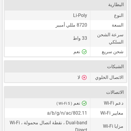
البطارية
النوع
Li-Poly
السعة
8720 مللي أمبير
سرعة الشحن
33 واط
السلكي
شحن سريع
نعم
الشبكات
الاتصال الخلوي
لا
الاتصالات
دعم Wi-Fi
نعم
( Wi-Fi 5 )
معايير Wi-Fi
802.11/a/b/g/n/ac
Dual-band ، نقطة اتصال محمولة ، Wi-Fi
مزايا Wi-Fi
Direct