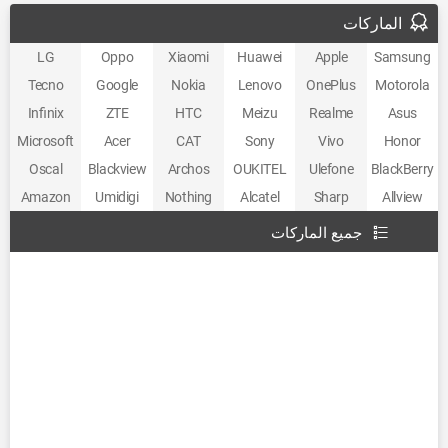
الماركات
LG
Oppo
Xiaomi
Huawei
Apple
Samsung
Tecno
Google
Nokia
Lenovo
OnePlus
Motorola
Infinix
ZTE
HTC
Meizu
Realme
Asus
Microsoft
Acer
CAT
Sony
Vivo
Honor
Oscal
Blackview
Archos
OUKITEL
Ulefone
BlackBerry
Amazon
Umidigi
Nothing
Alcatel
Sharp
Allview
جميع الماركات