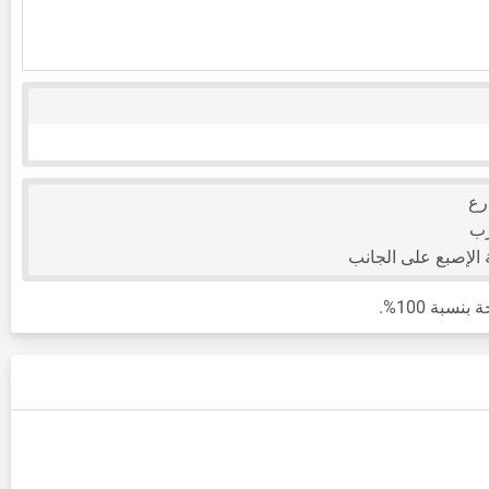
رع
رب
لإصبع على الجانب
بة 100%.