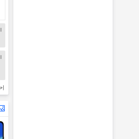
ا
ا
إخ