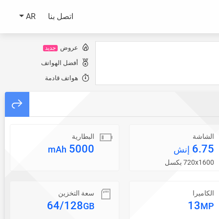
اتصل بنا
AR
عروض
جديد
أفضل الهواتف
هواتف قادمة
الشاشة
البطارية
5000
6.75
إنش
mAh
720x1600 بكسل
الكاميرا
سعة التخزين
64/128
13
GB
MP