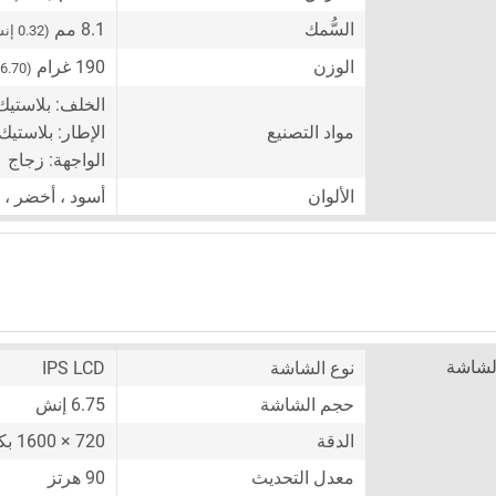
السُّمك
8.1 مم
(0.32 إنش)
الوزن
190 غرام
(6.70 أونصة)
الخلف: بلاستيك
مواد التصنيع
الإطار: بلاستيك
الواجهة: زجاج
الألوان
أسود ، أخضر ،
لشاشة
نوع الشاشة
IPS LCD
حجم الشاشة
6.75 إنش
الدقة
720 × 1600 بكسل
معدل التحديث
90 هرتز