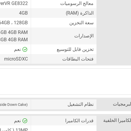
معالج الرسوميات
erVR GE8322
الذاكرة (RAM)
4GB
سعة التخزين
64GB ، 128GB
4GB 4GB RAM
الإصدارات
8GB 4GB RAM
تخزين قابل للتوسيع
نعم
فتحات البطاقات
microSDXC
لبرمجيات
نظام التشغيل
side Down Cake)
لكاميرا الخلفية
قدرات الكاميرا
نعم
13MP
( كاميرا