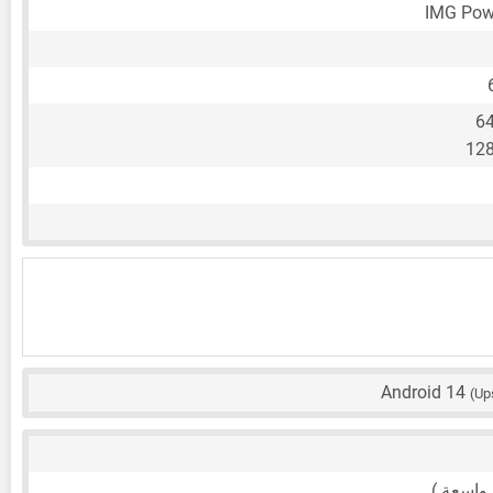
IMG Pow
6
12
Android 14
(Up
 واسعة )