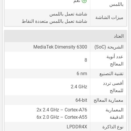
نعم
باللمس
شاشة تعمل باللمس
ميزات الشاشة
شاشة تعمل باللمس متعددة النقاط
العتاد
الشريحة (SoC)
MediaTek Dimensity 6300
عدد أنوية
8
المعالج
تقنية التصنيع
6 nm
أقصى تردد
2.4 GHz
للمعالج
معمارية المعالج
64-bit
المعمارية
2x 2.4 GHz – Cortex-A76
الدقيقة
6x 2.0 GHz – Cortex-A55
نوع الذاكرة
LPDDR4X