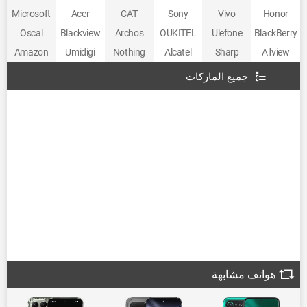
Microsoft
Acer
CAT
Sony
Vivo
Honor
Oscal
Blackview
Archos
OUKITEL
Ulefone
BlackBerry
Amazon
Umidigi
Nothing
Alcatel
Sharp
Allview
جميع الماركات
هواتف مشابهة