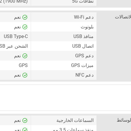
نطاقات 5G
n2 (1900 MHz)
لاتصالات
دعم Wi-Fi
نعم
بلوتوث
نعم
منافذ USB
USB Type-C
اتصال USB
الشحن عبر USB ، جهاز تخزين جماعي USB (UMS)
دعم GPS
نعم
ميزات GPS
GPS
دعم NFC
نعم
لوسائط
السماعات الخارجية
نعم
منفذ سماعات 3.5 مم
نعم