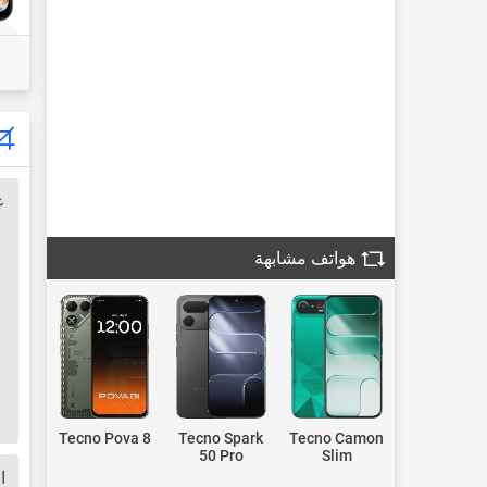
ع
هواتف مشابهة
Tecno Pova 8
Tecno Spark
Tecno Camon
50 Pro
Slim
ا