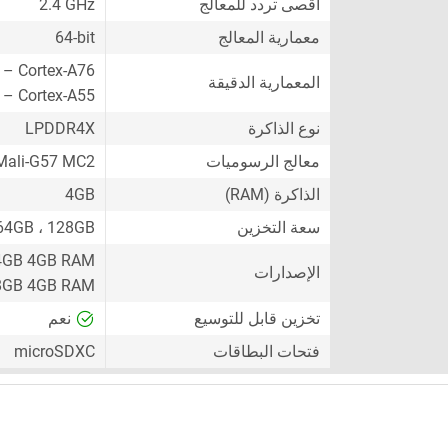
أقصى تردد للمعالج
2.4 GHz
معمارية المعالج
64-bit
 – Cortex-A76
المعمارية الدقيقة
 – Cortex-A55
نوع الذاكرة
LPDDR4X
معالج الرسوميات
ali-G57 MC2
الذاكرة (RAM)
4GB
سعة التخزين
64GB ، 128GB
4GB 4GB RAM
الإصدارات
8GB 4GB RAM
تخزين قابل للتوسيع
نعم
فتحات البطاقات
microSDXC