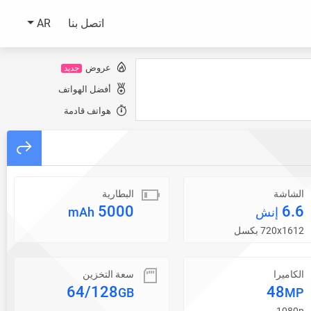
اتصل بنا
AR
عروض
جديد
أفضل الهواتف
هواتف قادمة
الشاشة
البطارية
5000
6.6
إنش
mAh
720x1612 بكسل
الكاميرا
سعة التخزين
64/128
48
GB
MP
1080p