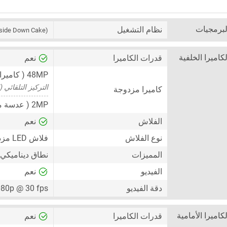
لبرمجيات
نظام التشغيل
side Down Cake)
لكاميرا الخلفية
قدرات الكاميرا
نعم
48MP
( كاميرا
التركيز التلقائي (AF)
كاميرا مزدوجة
2MP
( عدسة م
الفلاش
نعم
نوع الفلاش
فلاش LED مزدوج
المميزات
نطاق ديناميكي عال
الفيديو
نعم
دقة الفيديو
80p @ 30 fps
لكاميرا الأمامية
قدرات الكاميرا
نعم