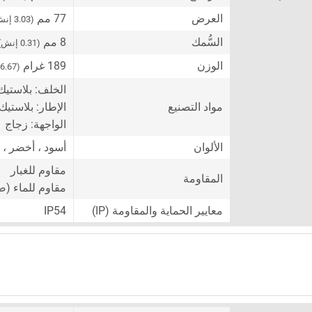
العرض
77 مم
(3.03 إنش)
السُّمك
8 مم
(0.31 إنش)
الوزن
189 غرام
(6.67 أونصة)
الخلف: بلاستيك
مواد التصنيع
الإطار: بلاستيك
الواجهة: زجاج
الألوان
أسود ، أخضر ، 
مقاوم للغبار
المقاومة
مقاوم للماء (ضد
معايير الحماية والمقاومة (IP)
IP54