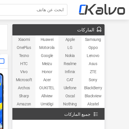
ابحث عن هاتف
الماركات
Xiaomi
Huawei
Apple
Samsung
OnePlus
Motorola
LG
Oppo
Tecno
Google
Nokia
Lenovo
HTC
Meizu
Realme
Asus
Vivo
Honor
Infinix
ZTE
Microsoft
Acer
CAT
Sony
Archos
OUKITEL
Ulefone
BlackBerry
Sharp
Allview
Oscal
Blackview
Amazon
Umidigi
Nothing
Alcatel
جميع الماركات