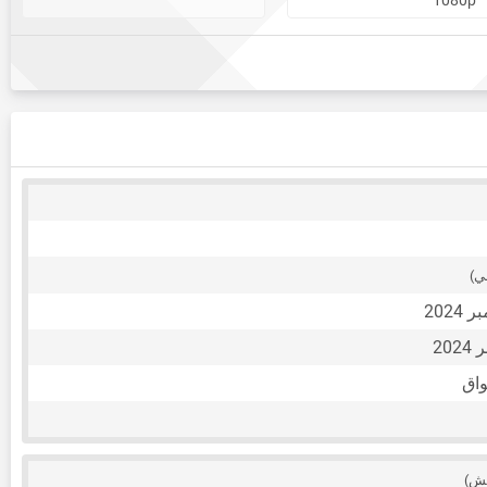
ي)
واق