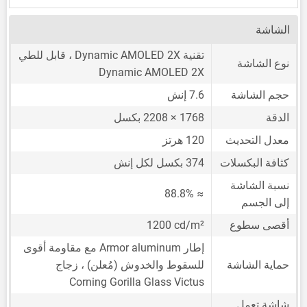
الشاشة
تقنية Dynamic AMOLED 2X ، قابل للطي
نوع الشاشة
Dynamic AMOLED 2X
حجم الشاشة
7.6 إنش
الدقة
1768 × 2208 بكسل
معدل التحديث
120 هرتز
كثافة البكسلات
374 بكسل لكل إنش
نسبة الشاشة
≈ 88.8%
إلى الجسم
أقصى سطوع
1200 cd/m²
إطار Armor aluminum مع مقاومة أقوى
حماية الشاشة
للسقوط والخدوش (مُعلن) ، زجاج
Corning Gorilla Glass Victus
شاشة تعمل