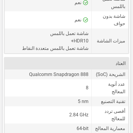
نعم
باللمس
شاشة بدون
نعم
حواف
شاشة تعمل باللمس
ميزات الشاشة
HDR10+
شاشة تعمل باللمس متعددة النقاط
العتاد
الشريحة (SoC)
Qualcomm Snapdragon 888
عدد أنوية
8
المعالج
تقنية التصنيع
5 nm
أقصى تردد
2.84 GHz
للمعالج
معمارية المعالج
64-bit