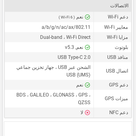
الاتصالات
دعم Wi-Fi
نعم
( Wi-Fi 6 )
معايير Wi-Fi
802.11/a/b/g/n/ac/ax
مزايا Wi-Fi
Dual-band ، Wi-Fi Direct
بلوتوث
نعم, v5.3
منافذ USB
USB Type-C 2.0
الشحن عبر USB ، جهاز تخزين جماعي
اتصال USB
USB (UMS)
دعم GPS
نعم
BDS ، GALILEO ، GLONASS ، GPS ،
ميزات GPS
QZSS
دعم NFC
لا