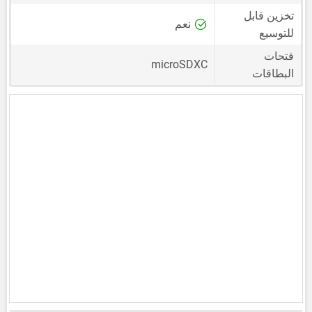
تخزين قابل
نعم
للتوسيع
فتحات
microSDXC
البطاقات