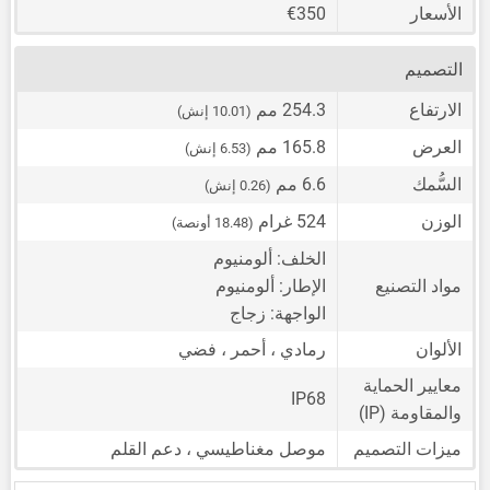
الأسعار
€350
التصميم
الارتفاع
254.3 مم
(10.01 إنش)
العرض
165.8 مم
(6.53 إنش)
السُّمك
6.6 مم
(0.26 إنش)
الوزن
524 غرام
(18.48 أونصة)
الخلف: ألومنيوم
مواد التصنيع
الإطار: ألومنيوم
الواجهة: زجاج
الألوان
رمادي ، أحمر ، فضي
معايير الحماية
IP68
والمقاومة (IP)
ميزات التصميم
موصل مغناطيسي ، دعم القلم