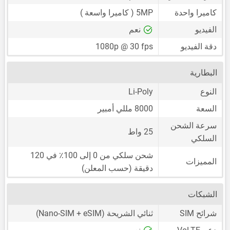
كاميرا واحدة
5MP
( كاميرا واسعة )
الفيديو
نعم
دقة الفيديو
1080p @ 30 fps
البطارية
النوع
Li-Poly
السعة
8000 مللي أمبير
سرعة الشحن
25 واط
السلكي
شحن سلكي من 0 إلى 100٪ في 120
المميزات
دقيقة (حسب المعلن)
الشبكات
شرائح SIM
ثنائي الشريحة
(Nano-SIM + eSIM)