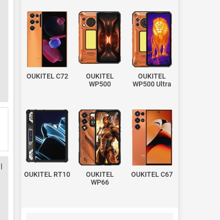
OUKITEL C72
OUKITEL
OUKITEL
WP500
WP500 Ultra
ا
OUKITEL RT10
OUKITEL
OUKITEL C67
WP66