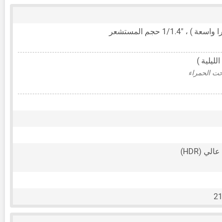
ا واسعة ) ،
1/1.4"
حجم المستشعر
لليلية )
حت الحمراء
ي (HDR)
21