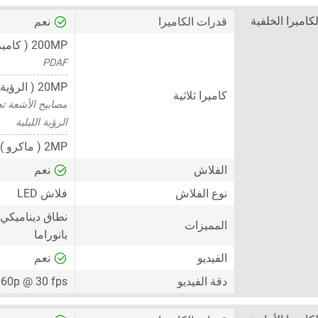
لكاميرا الخلفية
قدرات الكاميرا
نعم
200MP
( كامير
PDAF
20MP
( الرؤية ا
كاميرا ثلاثية
مصابيح الأشعة ت
الرؤية الليلية
2MP
( ماكرو )
الفلاش
نعم
نوع الفلاش
فلاش LED
نطاق ديناميكي عال
المميزات
بانوراما
الفيديو
نعم
دقة الفيديو
60p @ 30 fps