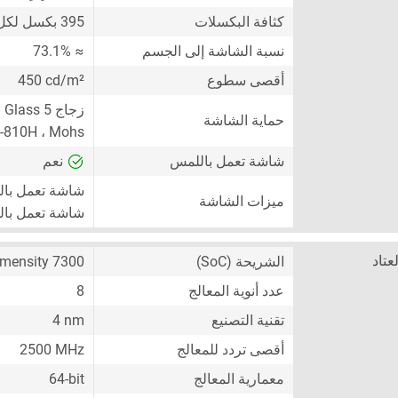
كثافة البكسلات
395 بكسل لكل إنش
نسبة الشاشة إلى الجسم
≈ 73.1%
أقصى سطوع
450 cd/m²
حماية الشاشة
IL-STD-810H ، Mohs
شاشة تعمل باللمس
نعم
شاشة تعمل با
ميزات الشاشة
شاشة تعمل بال
لعتاد
الشريحة (SoC)
mensity 7300
عدد أنوية المعالج
8
تقنية التصنيع
4 nm
أقصى تردد للمعالج
2500 MHz
معمارية المعالج
64-bit