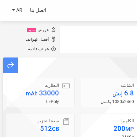
اتصل بنا
AR
عروض
جديد
أفضل الهواتف
هواتف قادمة
الشاشة
البطارية
33000
6.8
إنش
mAh
1080x2460 بكسل
Li-Poly
الكاميرا
سعة التخزين
512
200
GB
MP
2160p