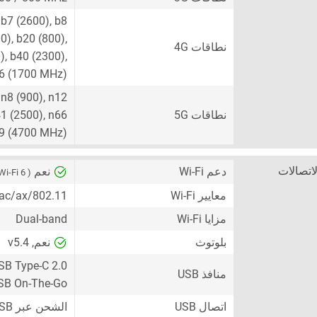
 b7 (2600), b8
0), b20 (800),
نطاقات 4G
), b40 (2300),
66 (1700 MHz)
 n8 (900), n12
نطاقات 5G
41 (2500), n66
n79 (4700 MHz)
لاتصالات
دعم Wi-Fi
نعم
( Wi-Fi 6 )
معايير Wi-Fi
802.11/a/b/g/n/ac/ax
مزايا Wi-Fi
Dual-band
بلوتوث
نعم, v5.4
SB Type-C 2.0
منافذ USB
SB On-The-Go
اتصال USB
الشحن عبر USB ، جهاز تخزين جماعي USB (UMS)