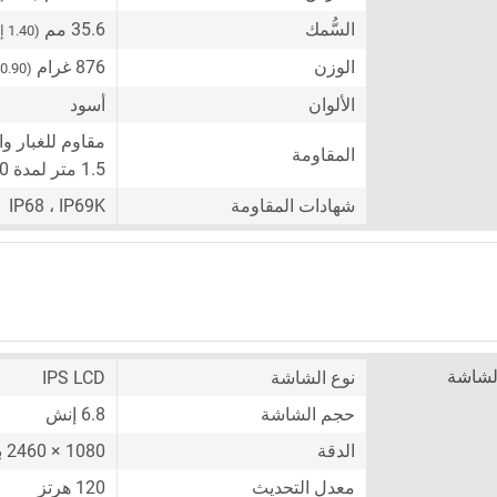
السُّمك
35.6 مم
(1.40 إنش)
الوزن
876 غرام
(30.90 أونصة)
الألوان
أسود
مقاوم للغبار وا
المقاومة
1.5 متر لمدة 30 دقيقة)
شهادات المقاومة
IP68 ، IP69K
لشاشة
نوع الشاشة
IPS LCD
حجم الشاشة
6.8 إنش
الدقة
1080 × 2460 بكسل
معدل التحديث
120 هرتز