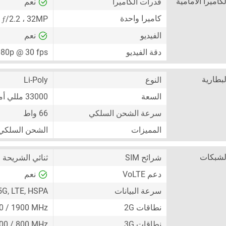
لكاميرا الأمامية
قدرات الكاميرا
نعم
ƒ
كاميرا واحدة
32MP
،
/2.2 ( كاميرا واسعة ) ،
الفيديو
نعم
دقة الفيديو
80p @ 30 fps
لبطارية
النوع
Li-Poly
السعة
33000 مللي أمبير
سرعة الشحن السلكي
66 واط
المميزات
الشحن السلكي
لشبكات
شرائح SIM
ثنائي الشريحة
+ Nano-SIM)
دعم VoLTE
نعم
سرعة البيانات
5G, LTE, HSPA
نطاقات 2G
00 / 1900 MHz
نطاقات 3G
100 / 800 MHz