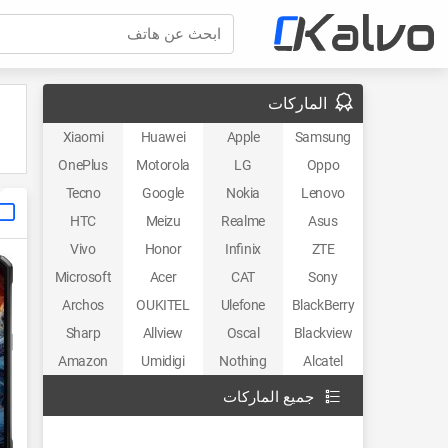
ابحث عن هاتف
الماركات
Xiaomi
Huawei
Apple
Samsung
OnePlus
Motorola
LG
Oppo
Tecno
Google
Nokia
Lenovo
HTC
Meizu
Realme
Asus
Vivo
Honor
Infinix
ZTE
Microsoft
Acer
CAT
Sony
Archos
OUKITEL
Ulefone
BlackBerry
Sharp
Allview
Oscal
Blackview
Amazon
Umidigi
Nothing
Alcatel
جميع الماركات