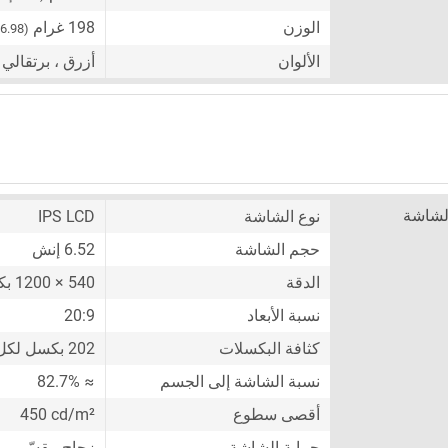
الوزن
198 غرام
(6.98 أونصة)
الألوان
أزرق ، برتقالي 
لشاشة
نوع الشاشة
IPS LCD
حجم الشاشة
6.52 إنش
الدقة
540 × 1200 بكسل
نسبة الأبعاد
20:9
كثافة البكسلات
202 بكسل لكل إنش
نسبة الشاشة إلى الجسم
≈ 82.7%
أقصى سطوع
450 cd/m²
حماية الشاشة
زجاج مقسّى