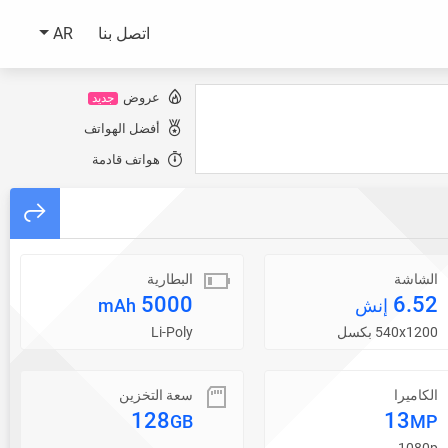
اتصل بنا
AR
عروض
جديد
أفضل الهواتف
هواتف قادمة
الشاشة
البطارية
5000
6.52
إنش
mAh
540x1200 بكسل
Li-Poly
الكاميرا
سعة التخزين
128
13
GB
MP
1080p