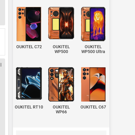
OUKITEL C72
OUKITEL
OUKITEL
WP500
WP500 Ultra
ا
OUKITEL RT10
OUKITEL
OUKITEL C67
WP66