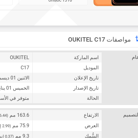
مواصفات OUKITEL C17
ام
اسم الماركة
OUKITEL
الموديل
C17
تاريخ الإعلان
الاثنين 01 ديسمبر 2025
تاريخ الإصدار
الخميس 01 يناير 2026
الحالة
متوفر في الأس
لتصميم
الارتفاع
163.6 مم
(6.44 إنش)
العرض
75.9 مم
(2.99 إنش)
السُّمك
9.3 مم
(0.37 إنش)