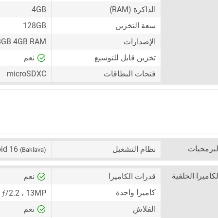
الذاكرة (RAM)
4GB
سعة التخزين
128GB
الإصدارات
8GB 4GB RAM
تخزين قابل للتوسيع
نعم
فتحات البطاقات
microSDXC
لبرمجيات
نظام التشغيل
oid 16
(Baklava)
لكاميرا الخلفية
قدرات الكاميرا
نعم
ƒ
كاميرا واحدة
13MP
،
/2.2 ( كاميرا واسعة ) ،
الفلاش
نعم