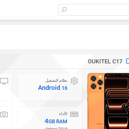
OUKITEL C17
نظام التشغيل
Android
16
الأداء
4
GB RAM
Unisoc T310