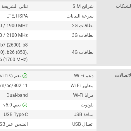
لشبكات
شرائح SIM
ثنائي الشريحة
+ Nano-SIM)
سرعة البيانات
LTE, HSPA
نطاقات 2G
00 / 1900 MHz
نطاقات 3G
00 / 2100 MHz
 b7 (2600), b8
نطاقات 4G
0), b26 (850),
66 (1700 MHz)
لاتصالات
دعم Wi-Fi
نعم
( Wi-Fi 5 )
معايير Wi-Fi
802.11/a/b/g/n/ac
مزايا Wi-Fi
Dual-band
بلوتوث
نعم, v5.0
منافذ USB
USB Type-C
اتصال USB
الشحن عبر USB ، جهاز تخزين جماعي USB (UMS)