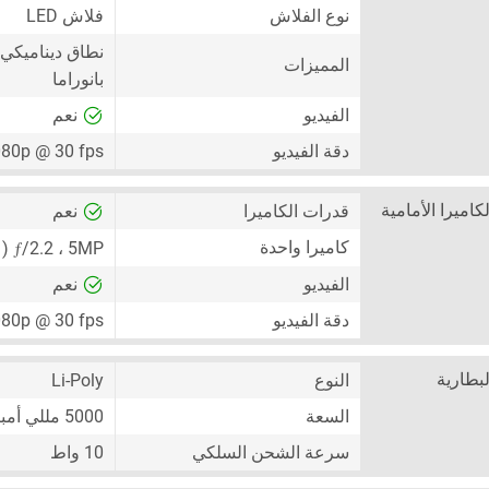
نوع الفلاش
فلاش LED
نطاق ديناميكي عال
المميزات
بانوراما
الفيديو
نعم
دقة الفيديو
80p @ 30 fps
لكاميرا الأمامية
قدرات الكاميرا
نعم
ƒ
كاميرا واحدة
5MP
،
/2.2 ( كاميرا واسعة ) ،
الفيديو
نعم
دقة الفيديو
80p @ 30 fps
لبطارية
النوع
Li-Poly
السعة
5000 مللي أمبير
سرعة الشحن السلكي
10 واط