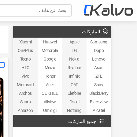
ابحث عن هاتف
الماركات
Xiaomi
Huawei
Apple
Samsung
OnePlus
Motorola
LG
Oppo
Tecno
Google
Nokia
Lenovo
HTC
Meizu
Realme
Asus
Vivo
Honor
Infinix
ZTE
Microsoft
Acer
CAT
Sony
Archos
OUKITEL
Ulefone
BlackBerry
Sharp
Allview
Oscal
Blackview
Amazon
Umidigi
Nothing
Alcatel
جميع الماركات