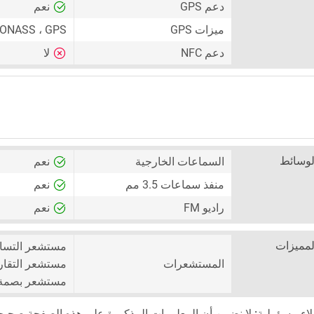
دعم GPS
نعم
ميزات GPS
LONASS ، GPS
دعم NFC
لا
لوسائط
السماعات الخارجية
نعم
منفذ سماعات 3.5 مم
نعم
راديو FM
نعم
لمميزات
مستشعر التسا
المستشعرات
مستشعر التقا
مستشعر بصمة ا
لاء مسؤولية:
لا نضمن أن المعلومات المذكورة على هذه الصفحة صحيحة بنس