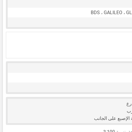
BDS ، GALILEO ، G
رع
رب
لإصبع على الجانب
بة 100%.