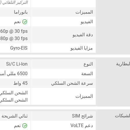
التركيز التلقائي (AF)
المميزات
بانوراما
الفيديو
نعم
60p @ 30 fps
دقة الفيديو
80p @ 30 fps
مزايا الفيديو
Gyro-EIS
لبطارية
النوع
Si/C Li-Ion
السعة
6500 مللي أمبير
سرعة الشحن السلكي
45 واط
الشحن السلكي
المميزات
الشحن السلكي من 0% إلى 100% خلال 84 دقيقة (وفقً
لشبكات
شرائح SIM
ثنائي الشريحة
no-SIM + eSIM)
دعم VoLTE
نعم