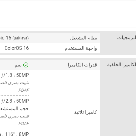
لبرمجيات
نظام التشغيل
oid 16
(Baklava)
واجهة المستخدم
ColorOS 16
لكاميرا الخلفية
قدرات الكاميرا
نعم
ƒ
/1.8 ،
،
50MP
تثبيت بصري للصورة 
PDAF
ƒ
/2.8 ،
،
50MP
حجم المستشعر
كاميرا ثلاثية
تثبيت بصري للصورة 
PDAF
8MP
،
، 116° ( كاميرا واسعة للغاية ) ،
m