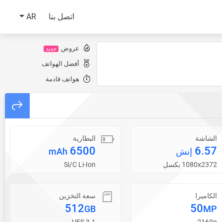
اتصل بنا
AR
عروض
جديد
أفضل الهواتف
هواتف قادمة
الشاشة
البطارية
6500
6.57
إنش
mAh
1080x2372 بكسل
Si/C Li-Ion
الكاميرا
سعة التخزين
512
50
GB
MP
UFS 3.1
2160p