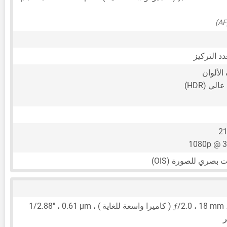
لألوان
ي (HDR)
21
1080p @ 3
ƒ
 ) ،
18 mm
/2.0 ،
0.61 μm
،
1/2.88"