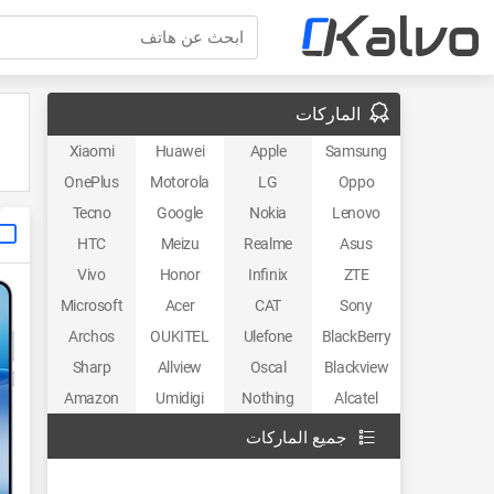
ابحث عن هاتف
الماركات
Xiaomi
Huawei
Apple
Samsung
OnePlus
Motorola
LG
Oppo
Tecno
Google
Nokia
Lenovo
HTC
Meizu
Realme
Asus
Vivo
Honor
Infinix
ZTE
Microsoft
Acer
CAT
Sony
Archos
OUKITEL
Ulefone
BlackBerry
Sharp
Allview
Oscal
Blackview
Amazon
Umidigi
Nothing
Alcatel
جميع الماركات