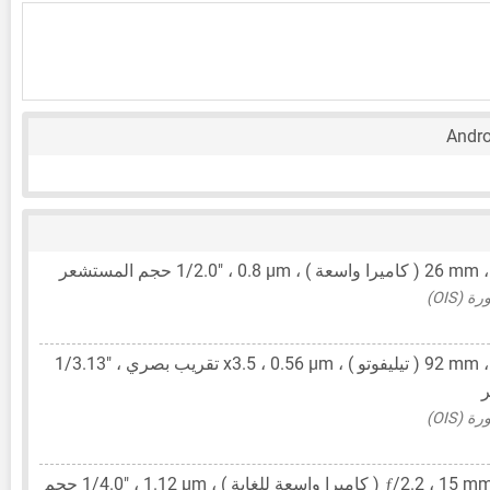
Andr
26 mm
( كاميرا واسعة ) ،
0.8 μm
،
1/2.0"
حجم المستشعر
(OIS)
92 mm
( تيليفوتو ) ،
0.56 μm
، x3.5 تقريب بصري ،
1/3.13"
(OIS)
ƒ
15 m
/2.2 ،
1.12 μm
،
1/4.0"
حجم