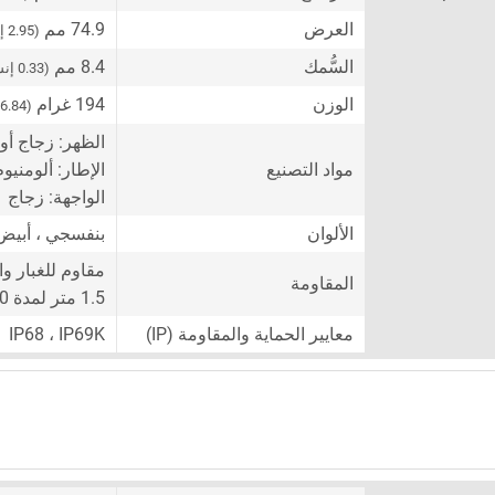
العرض
74.9 مم
(2.95 إنش)
السُّمك
8.4 مم
(0.33 إنش)
الوزن
194 غرام
(6.84 أونصة)
الظهر: زجاج أو
مواد التصنيع
الإطار: ألومنيوم
الواجهة: زجاج
الألوان
بنفسجي ، أبيض
مقاوم للغبار وا
المقاومة
1.5 متر لمدة 30 دقيقة)
معايير الحماية والمقاومة (IP)
IP68 ، IP69K