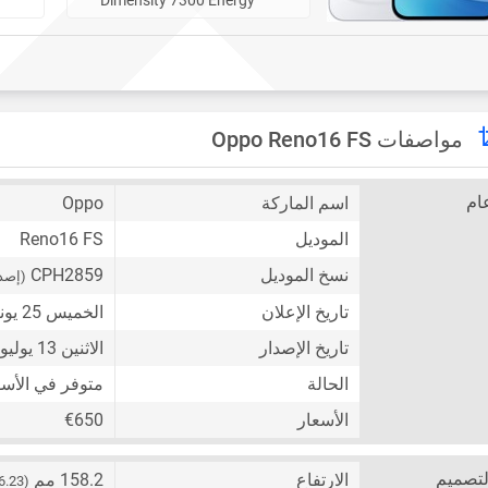
مواصفات Oppo Reno16 FS
ام
اسم الماركة
Oppo
الموديل
Reno16 FS
نسخ الموديل
CPH2859
(إصد
تاريخ الإعلان
الخميس 25 يونيو 2026
تاريخ الإصدار
الاثنين 13 يوليو 2026
الحالة
متوفر في الأس
الأسعار
€650
لتصميم
الارتفاع
158.2 مم
(6.23 إنش)