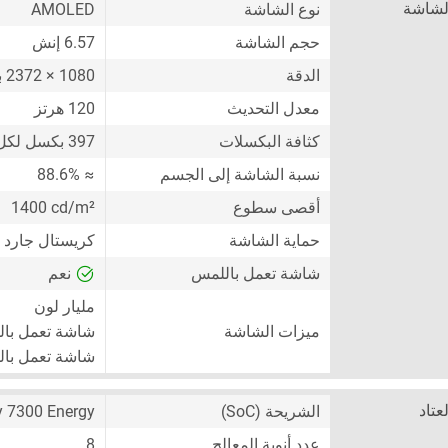
لشاشة
نوع الشاشة
AMOLED
حجم الشاشة
6.57 إنش
الدقة
1080 × 2372 بكسل
معدل التحديث
120 هرتز
كثافة البكسلات
397 بكسل لكل إنش
نسبة الشاشة إلى الجسم
≈ 88.6%
أقصى سطوع
1400 cd/m²
حماية الشاشة
كريستال جارد ، Mohs المستوى
شاشة تعمل باللمس
نعم
مليار لون
ميزات الشاشة
شاشة تعمل با
شاشة تعمل بال
لعتاد
الشريحة (SoC)
y 7300 Energy
عدد أنوية المعالج
8