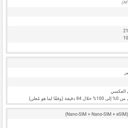
21
10
 العكسي
ا لما هو مُعلن)
(Nano-SIM + Na