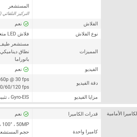
المستشعر
التركيز التلقائي (AF)
الفلاش
نعم
نوع الفلاش
فلاش LED متعدد التركيز
مستشعر طيف ا
المميزات
نطاق ديناميكي عال
بانوراما
الفيديو
نعم
60p @ 30 fps
دقة الفيديو
0/60/120 fps
مزايا الفيديو
Gyro-EIS ، تثبيت بصري للصورة (OIS)
لكاميرا الأمامية
قدرات الكاميرا
نعم
50MP
،
، 100° ( كاميرا واسعة للغاية
كاميرا واحدة
حجم المستشعر