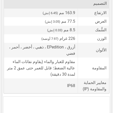
التصميم
الارتفاع
163.9 مم
(6.45 إنش)
العرض
77.5 مم
(3.05 إنش)
السُّمك
8.5 مم
(0.33 إنش)
الوزن
226 غرام
(7.97 أونصة)
أزرق ، EPedition ، ذهبي ، أخضر ، أحمر ،
الألوان
فضي
مقاوم للغبار والماء (يقاوم نفاثات الماء
المقاومة
عالية الضغط؛ قابل للغمر حتى عمق 2 متر
لمدة 30 دقيقة)
معايير الحماية
IP68
والمقاومة (IP)