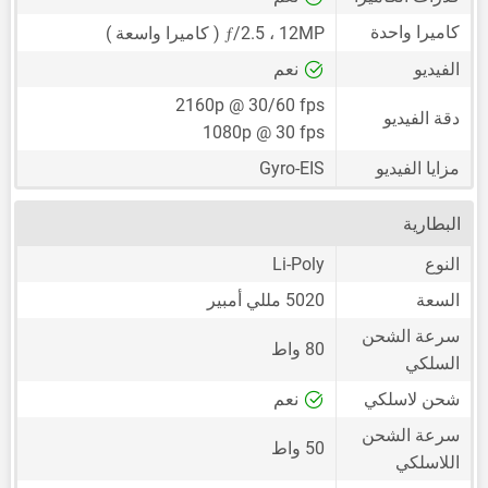
ƒ
كاميرا واحدة
12MP
،
/2.5 ( كاميرا واسعة )
الفيديو
نعم
2160p @ 30/60 fps
دقة الفيديو
1080p @ 30 fps
مزايا الفيديو
Gyro-EIS
البطارية
النوع
Li-Poly
السعة
5020 مللي أمبير
سرعة الشحن
80 واط
السلكي
شحن لاسلكي
نعم
سرعة الشحن
50 واط
اللاسلكي