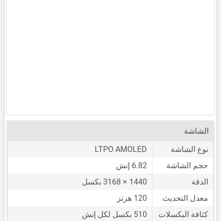
الشاشة
نوع الشاشة
LTPO AMOLED
حجم الشاشة
6.82 إنش
الدقة
1440 × 3168 بكسل
معدل التحديث
120 هرتز
كثافة البكسلات
510 بكسل لكل إنش