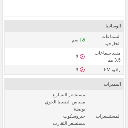
الوسائط
السماعات
نعم
الخارجية
منفذ سماعات
لا
3.5 مم
راديو FM
لا
المميزات
مستشعر التسارع
مقياس الضغط الجوي
بوصلة
المستشعرات
جيروسكوب
مستشعر التقارب