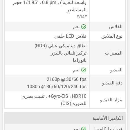
واسعة للغاية ) ،
0.8 μm
،
1/1.95"
حجم
المستشعر
PDAF
الفلاش
نعم
نوع الفلاش
فلاش LED حلقي
نطاق ديناميكي عالي (HDR)
المميزات
تركيز تلقائي بالليزر
بانوراما
الفيديو
نعم
2160p @ 30/60 fps
دقة الفيديو
1080p @ 30/60/120/240 fps
Gyro-EIS ، HDR10+ ، تثبيت بصري
مزايا الفيديو
للصورة (OIS)
الكاميرا الأمامية
قدرات الكاميرا
نعم