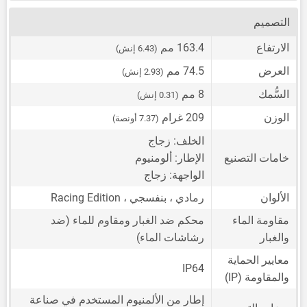
التصميم
الارتفاع
163.4 مم
(6.43 إنش)
العرض
74.5 مم
(2.93 إنش)
السُّمك
8 مم
(0.31 إنش)
الوزن
209 غرام
(7.37 أونصة)
الخلف: زجاج
خامات التصنيع
الإطار: ألومنيوم
الواجهة: زجاج
الألوان
رمادي ، بنفسجي ، Racing Edition
مقاومة الماء
محكم ضد الغبار ومقاوم للماء (ضد
والغبار
رشاشات الماء)
معايير الحماية
IP64
والمقاومة (IP)
إطار من الألمنيوم المستخدم في صناعة