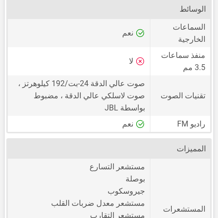
الوسائط
السماعات
نعم
الخارجية
منفذ سماعات
لا
3.5 مم
صوت عالي الدقة 24-بت/192 كيلوهرتز ،
تقنيات الصوت
صوت لاسلكي عالي الدقة ، مضبوط
بواسطة JBL
راديو FM
نعم
المميزات
مستشعر التسارع
بوصلة
جيروسكوب
مستشعر معدل ضربات القلب
المستشعرات
مستشعر التقارب