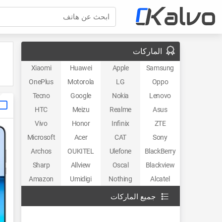
ابحث عن هاتف
الماركات
Xiaomi
Huawei
Apple
Samsung
OnePlus
Motorola
LG
Oppo
Tecno
Google
Nokia
Lenovo
HTC
Meizu
Realme
Asus
Vivo
Honor
Infinix
ZTE
Microsoft
Acer
CAT
Sony
Archos
OUKITEL
Ulefone
BlackBerry
Sharp
Allview
Oscal
Blackview
Amazon
Umidigi
Nothing
Alcatel
جميع الماركات