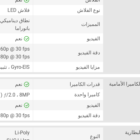
نوع الفلاش
فلاش LED
نطاق ديناميكي عال
المميزات
بانوراما
الفيديو
نعم
60p @ 30 fps
دقة الفيديو
80p @ 30 fps
مزايا الفيديو
Gyro-EIS ، تثبيت بصري للصورة (OIS)
لكاميرا الأمامية
قدرات الكاميرا
نعم
ƒ
كاميرا واحدة
8MP
،
/2.0 ( كاميرا واسعة )
الفيديو
نعم
دقة الفيديو
80p @ 30 fps
لبطارية
Li-Poly
النوع