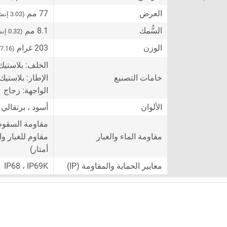
العرض
77 مم
(3.03 إنش)
السُّمك
8.1 مم
(0.32 إنش)
الوزن
203 غرام
(7.16 أونصة)
الخلف: بلاستيك 
خامات التصنيع
الإطار: بلاستيك
الواجهة: زجاج
الألوان
أسود ، برتقالي 
مقاومة السقوط (حتى
مقاومة الماء والغبار
أمتار)
معايير الحماية والمقاومة (IP)
IP68 ، IP69K