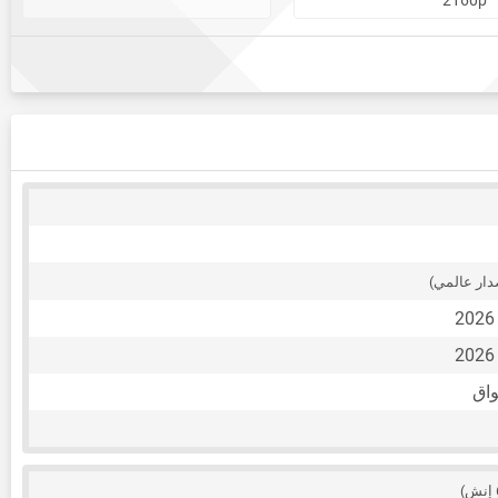
دار عالمي)
واق