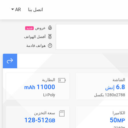
اتصل بنا
AR
عروض
جديد
أفضل الهواتف
هواتف قادمة
الشاشة
البطارية
11000
6.8
إنش
mAh
1280x2788 بكسل
Li-Poly
الكاميرا
سعة التخزين
128-512
50
GB
MP
2160p