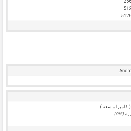
25
51
512
Andr
(OIS)