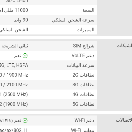
Si/C Li-Ion
السعة
11000 مللي أمبير
سرعة الشحن السلكي
90 واط
المميزات
الشحن السلكي
لشبكات
شرائح SIM
ثنائي الشريحة
+ Nano-SIM)
دعم VoLTE
نعم
سرعة البيانات
5G, LTE, HSPA
نطاقات 2G
00 / 1900 MHz
نطاقات 3G
00 / 2100 MHz
نطاقات 4G
41 (2500 MHz)
نطاقات 5G
n2 (1900 MHz)
لاتصالات
دعم Wi-Fi
نعم
( Wi-Fi 6 )
معايير Wi-Fi
802.11/a/b/g/n/ac/ax