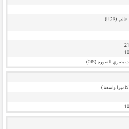
ي (HDR)
21
10
10