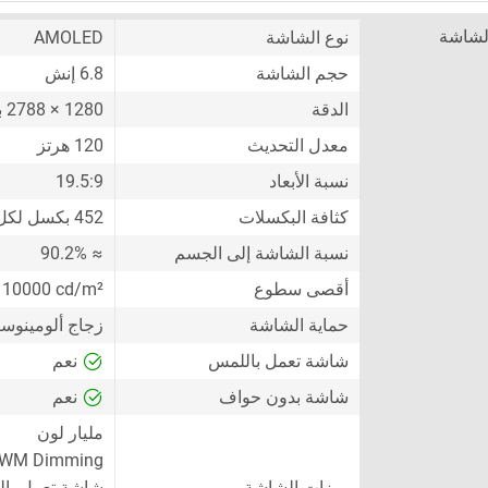
لشاشة
نوع الشاشة
AMOLED
حجم الشاشة
6.8 إنش
الدقة
1280 × 2788 بكسل
معدل التحديث
120 هرتز
نسبة الأبعاد
19.5:9
كثافة البكسلات
452 بكسل لكل إنش
نسبة الشاشة إلى الجسم
≈ 90.2%
أقصى سطوع
10000 cd/m²
حماية الشاشة
زجاج ألومينوسيلي
شاشة تعمل باللمس
نعم
شاشة بدون حواف
نعم
مليار لون
PWM Dimming
ميزات الشاشة
شاشة تعمل با