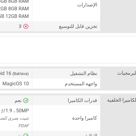
6GB 8GB RAM
الإصدارات
2GB 8GB RAM
GB 12GB RAM
تخزين قابل للتوسيع
لا
لبرمجيات
نظام التشغيل
oid 16
(Baklava)
واجهة المستخدم
MagicOS 10
لكاميرا الخلفية
قدرات الكاميرا
نعم
ƒ
50MP
،
/1.9 ( كاميرا واسعة )
كاميرا واحدة
تثبيت بصري للصورة 
PDAF
الفلاش
نعم