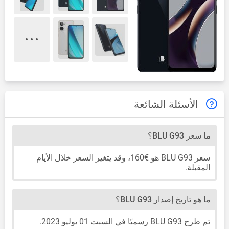
الأسئلة الشائعة
ما سعر BLU G93؟
سعر BLU G93 هو €160، وقد يتغير السعر خلال الأيام
المقبلة.
ما هو تاريخ إصدار BLU G93؟
تم طرح BLU G93 رسميًا في السبت 01 يوليو 2023.