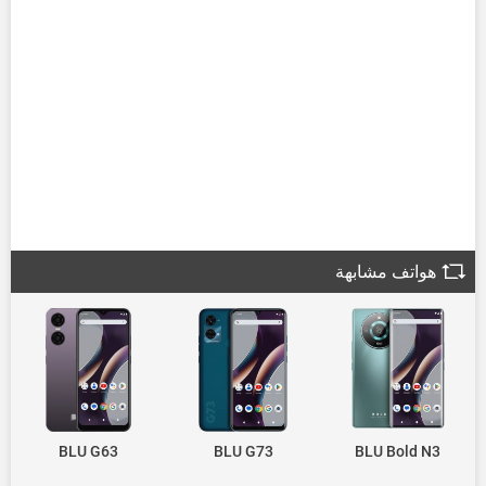
هواتف مشابهة
BLU G63
BLU G73
BLU Bold N3