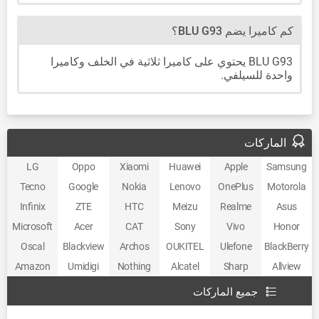
كم كاميرا يضم BLU G93؟
BLU G93 يحتوي على كاميرا ثلاثية في الخلف وكاميرا
واحدة للسيلفي.
الماركات
LG
Oppo
Xiaomi
Huawei
Apple
Samsung
Tecno
Google
Nokia
Lenovo
OnePlus
Motorola
Infinix
ZTE
HTC
Meizu
Realme
Asus
Microsoft
Acer
CAT
Sony
Vivo
Honor
Oscal
Blackview
Archos
OUKITEL
Ulefone
BlackBerry
Amazon
Umidigi
Nothing
Alcatel
Sharp
Allview
جميع الماركات