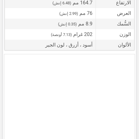
الارتفاع
164.7 مم
(6.48 إنش)
العرض
76 مم
(2.99 إنش)
السُّمك
8.9 مم
(0.35 إنش)
الوزن
202 غرام
(7.13 أونصة)
الألوان
أسود ، أزرق ، لون الجير