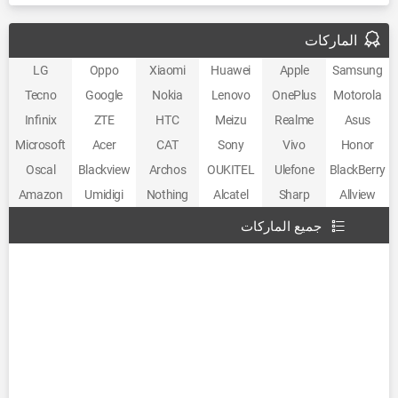
الماركات
LG
Oppo
Xiaomi
Huawei
Apple
Samsung
Tecno
Google
Nokia
Lenovo
OnePlus
Motorola
Infinix
ZTE
HTC
Meizu
Realme
Asus
Microsoft
Acer
CAT
Sony
Vivo
Honor
Oscal
Blackview
Archos
OUKITEL
Ulefone
BlackBerry
Amazon
Umidigi
Nothing
Alcatel
Sharp
Allview
جميع الماركات