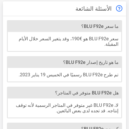
الأسئلة الشائعة
ما سعر BLU F92e؟
سعر BLU F92e هو €190، وقد يتغير السعر خلال الأيام
المقبلة.
ما هو تاريخ إصدار BLU F92e؟
تم طرح BLU F92e رسميًا في الخميس 19 يناير 2023.
هل BLU F92e متوفر في المتاجر؟
لا، BLU F92e غير متوفر في المتاجر الرسمية لأنه توقف
إنتاجه. قد تجده لدى بعض البائعين.
كم يزن BLU F92e؟