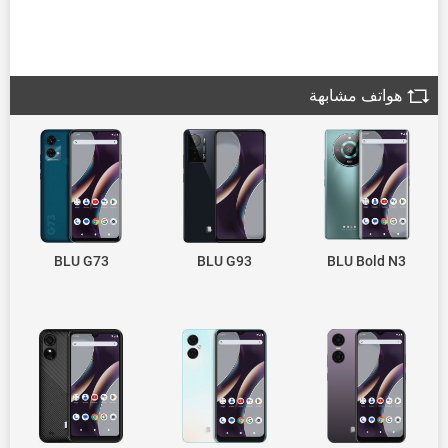
هواتف مشابهة
BLU G73
BLU G93
BLU Bold N3