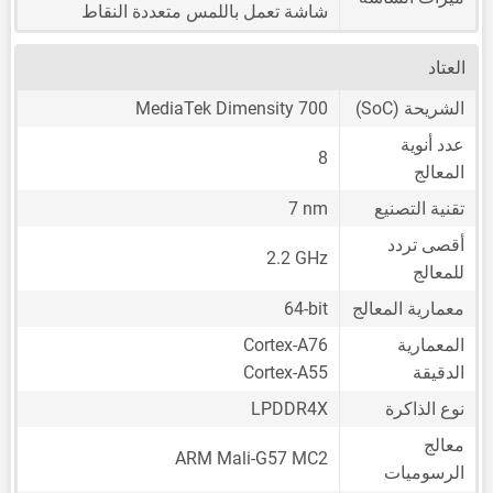
شاشة تعمل باللمس متعددة النقاط
العتاد
الشريحة (SoC)
MediaTek Dimensity 700
عدد أنوية
8
المعالج
تقنية التصنيع
7 nm
أقصى تردد
2.2 GHz
للمعالج
معمارية المعالج
64-bit
المعمارية
Cortex-A76
الدقيقة
Cortex-A55
نوع الذاكرة
LPDDR4X
معالج
ARM Mali-G57 MC2
الرسوميات