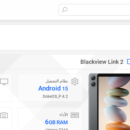
Blackview Link 2
نظام التشغيل
Android
15
DokeOS_P 4.2
الأداء
6
GB RAM
Unisoc T310