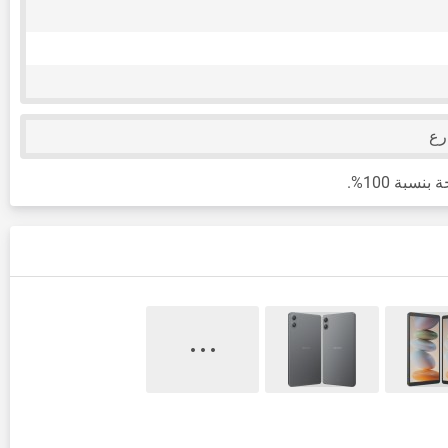
رع
بة 100%.