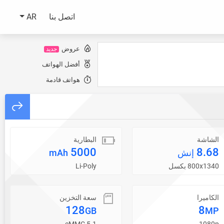
اتصل بنا
AR
عروض
جديد
أفضل الهواتف
هواتف قادمة
الشاشة
البطارية
5000
8.68
إنش
mAh
800x1340 بكسل
Li-Poly
الكاميرا
سعة التخزين
128
8
GB
MP
eMMC 5.1
1080p