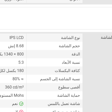
لشاشة
نوع الشاشة
IPS LCD
حجم الشاشة
8.68 إنش
الدقة
800 × 1340 بكسل
نسبة الأبعاد
5:3
كثافة البكسلات
180 بكسل لكل إنش
نسبة الشاشة إلى الجسم
≈ 80%
أقصى سطوع
360 cd/m²
حماية الشاشة
Mohs المستوى 4
شاشة تعمل باللمس
نعم
شاشة بدون حواف
لا