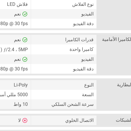
نوع الفلاش
فلاش LED
الفيديو
نعم
دقة الفيديو
80p @ 30 fps
لكاميرا الأمامية
قدرات الكاميرا
نعم
ƒ
كاميرا واحدة
5MP
،
/2.4 ( كاميرا واسعة ) ،
الفيديو
نعم
دقة الفيديو
80p @ 30 fps
لبطارية
النوع
Li-Poly
السعة
5000 مللي أمبير
سرعة الشحن السلكي
10 واط
لشبكات
الاتصال الخلوي
لا