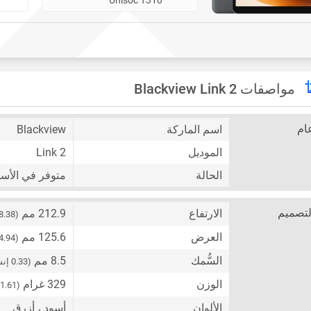
مواصفات Blackview Link 2
ام
اسم الماركة
Blackview
الموديل
Link 2
الحالة
متوفر في الأس
لتصميم
الارتفاع
212.9 مم
(8.38 إنش)
العرض
125.6 مم
(4.94 إنش)
السُّمك
8.5 مم
(0.33 إنش)
الوزن
329 غرام
(11.61 أونصة)
الألوان
أسود ، أزرق