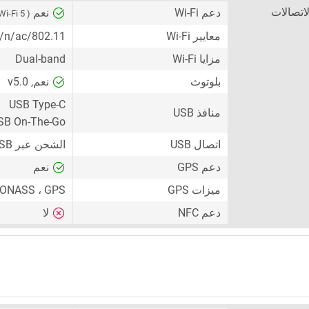
لاتصالات
دعم Wi-Fi
نعم
( Wi-Fi 5 )
معايير Wi-Fi
802.11/a/b/g/n/ac
مزايا Wi-Fi
Dual-band
بلوتوث
نعم, v5.0
USB Type-C
منافذ USB
SB On-The-Go
اتصال USB
الشحن عبر USB ، جهاز تخزين جماعي USB (UMS)
دعم GPS
نعم
ميزات GPS
LONASS ، GPS
دعم NFC
لا