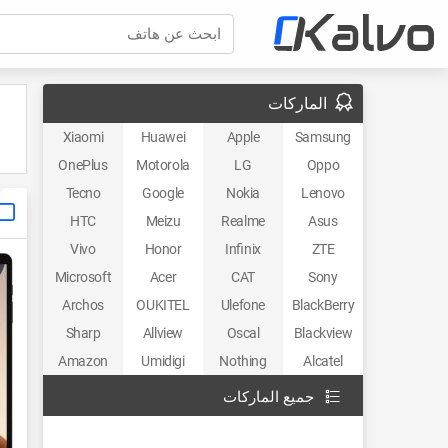
ابحث عن هاتف
الماركات
Xiaomi
Huawei
Apple
Samsung
OnePlus
Motorola
LG
Oppo
Tecno
Google
Nokia
Lenovo
HTC
Meizu
Realme
Asus
Vivo
Honor
Infinix
ZTE
Microsoft
Acer
CAT
Sony
Archos
OUKITEL
Ulefone
BlackBerry
Sharp
Allview
Oscal
Blackview
Amazon
Umidigi
Nothing
Alcatel
جميع الماركات