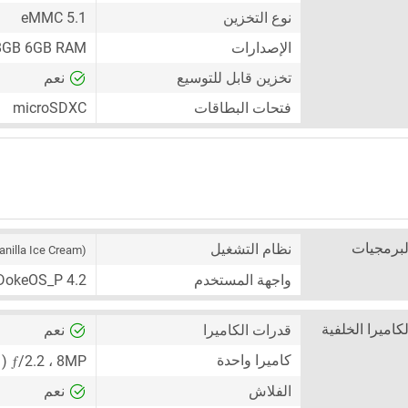
نوع التخزين
eMMC 5.1
الإصدارات
8GB 6GB RAM
تخزين قابل للتوسيع
نعم
فتحات البطاقات
microSDXC
لبرمجيات
نظام التشغيل
anilla Ice Cream)
واجهة المستخدم
DokeOS_P 4.2
لكاميرا الخلفية
قدرات الكاميرا
نعم
ƒ
كاميرا واحدة
8MP
،
/2.2 ( كاميرا واسعة ) ،
الفلاش
نعم