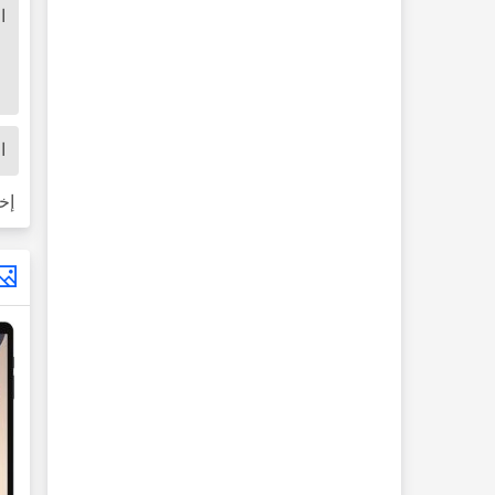
ا
ا
إخ