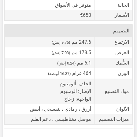
الحالة
متوفر في الأسواق
الأسعار
€650
التصميم
الارتفاع
247.6 مم
(9.75 إنش)
العرض
178.5 مم
(7.03 إنش)
السُّمك
6.1 مم
(0.24 إنش)
الوزن
464 غرام
(16.37 أونصة)
الخلف: ألومنيوم
مواد التصنيع
الإطار: ألومنيوم
الواجهة: زجاج
الألوان
أزرق ، رمادي ، بنفسجي ، أبيض
ميزات التصميم
موصل مغناطيسي ، دعم القلم