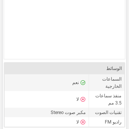
الوسائط
السماعات
نعم
الخارجية
منفذ سماعات
لا
3.5 مم
تقنيات الصوت
مكبر صوت Stereo
راديو FM
لا