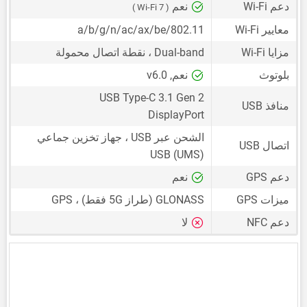
دعم Wi-Fi
نعم
( Wi-Fi 7 )
معايير Wi-Fi
802.11/a/b/g/n/ac/ax/be
مزايا Wi-Fi
Dual-band ، نقطة اتصال محمولة
بلوتوث
نعم, v6.0
USB Type-C 3.1 Gen 2
منافذ USB
DisplayPort
الشحن عبر USB ، جهاز تخزين جماعي
اتصال USB
USB (UMS)
دعم GPS
نعم
ميزات GPS
GLONASS (طراز 5G فقط) ، GPS
دعم NFC
لا