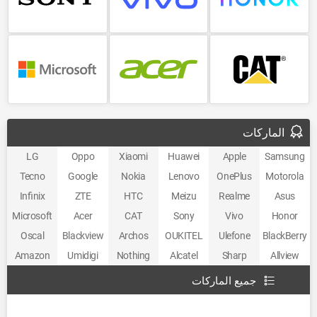
Microsoft
Acer
CAT
الماركات
LG
Oppo
Xiaomi
Huawei
Apple
Samsung
Tecno
Google
Nokia
Lenovo
OnePlus
Motorola
Infinix
ZTE
HTC
Meizu
Realme
Asus
Microsoft
Acer
CAT
Sony
Vivo
Honor
Oscal
Blackview
Archos
OUKITEL
Ulefone
BlackBerry
Amazon
Umidigi
Nothing
Alcatel
Sharp
Allview
جميع الماركات