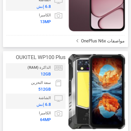
6.8 إنش
الكاميرا
13MP
مواصفات OnePlus N6x
OUKITEL WP100 Plus
الذاكرة (RAM)
12GB
سعة التخزين
512GB
الشاشة
6.8 إنش
الكاميرا
64MP