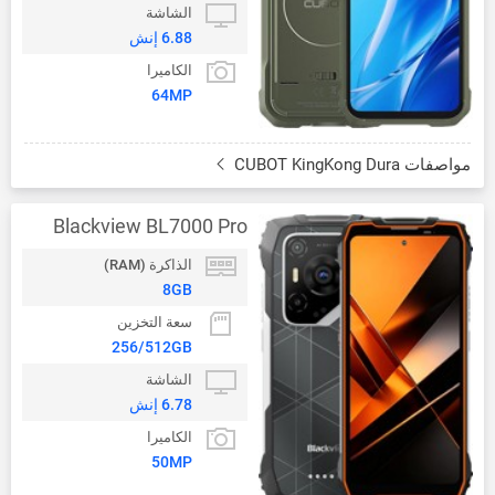
الشاشة
6.88 إنش
الكاميرا
64MP
مواصفات CUBOT KingKong Dura
Blackview BL7000 Pro
الذاكرة (RAM)
8GB
سعة التخزين
256/512GB
الشاشة
6.78 إنش
الكاميرا
50MP