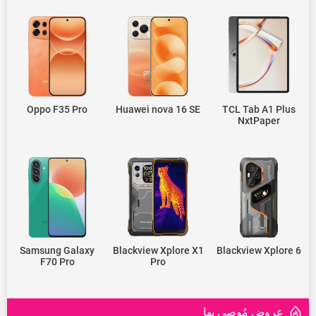
Oppo F35 Pro
Huawei nova 16 SE
TCL Tab A1 Plus
NxtPaper
Samsung Galaxy
Blackview Xplore X1
Blackview Xplore 6
F70 Pro
Pro
عروض مُوصى بها