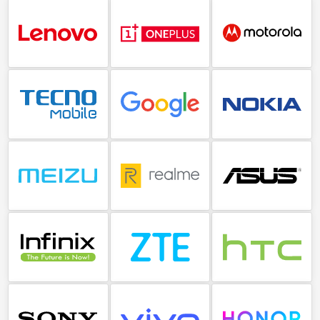
Lenovo
OnePlus
Motorola
Tecno
Google
Nokia
Meizu
Realme
Asus
Infinix
ZTE
HTC
Sony
Vivo
Honor