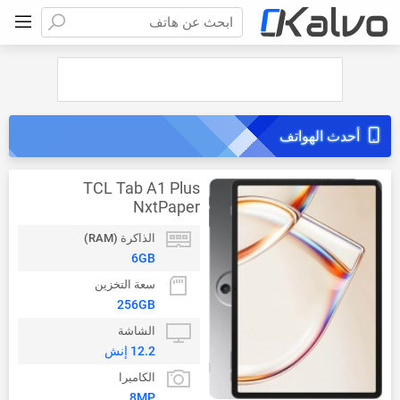
ابحث عن هاتف
أحدث الهواتف
TCL Tab A1 Plus
NxtPaper
الذاكرة (RAM)
6GB
سعة التخزين
256GB
الشاشة
12.2 إنش
الكاميرا
8MP