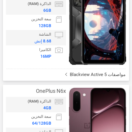
الذاكرة (RAM)
6GB
سعة التخزين
128GB
الشاشة
8.68 إنش
الكاميرا
16MP
مواصفات Blackview Active 5
OnePlus N6x
الذاكرة (RAM)
4GB
سعة التخزين
64/128GB
الشاشة